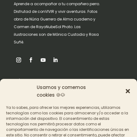
Aprende a acompañar a tu compañero perro.
Disfrutad de conVIVIR y vivir aventuras. Fotos
obra de Núria Guerrero de Alma cuaderno y
Carmen de RayoNubeSol Photo. Las
ilustraciones son de Mónica Custodio y Rosa
Suñè.
Origen
Usamos y comemos
Pat en los medios
cookies 🍪🐶
Ya lo sabes, para ofrecer las mejores experiencias, utilizamos
Acceder a los cursos
tecnologías como las cookies para almacenar y/o acceder a la
información del dispositivo. El consentimiento de estas
Contacto
tecnologías nos permitirá procesar datos como el
comportamiento de navegación o las identificaciones únicas en
este sitio. No consentir o retirar el consentimiento, puede afectar