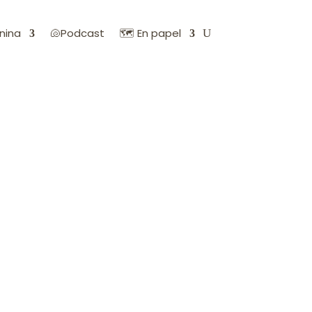
nina
🐚Podcast
🗺️ En papel