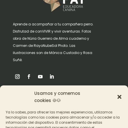
Aprende a acompañar a tu compañero perro.
Disfrutad de conVIVIR y vivir aventuras. Fotos
obra de Núria Guerrero de Alma cuaderno y
Carmen de RayoNubeSol Photo. Las
ilustraciones son de Mónica Custodio y Rosa
Suñè.
Usamos y comemos
Origen
cookies 🍪🐶
Pat en los medios
Ya lo sabes, para ofrecer las mejores experiencias, utilizamos
tecnologías como las cookies para almacenar y/o acceder a la
información del dispositivo. El consentimiento de estas
Acceder a los cursos
tecnologías nos permitirá procesar datos como el