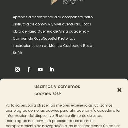
Aprende a acompañar a tu compañero perro.
Disfrutad de conVIVIR y vivir aventuras. Fotos
obra de Núria Guerrero de Alma cuaderno y
Carmen de RayoNubeSol Photo. Las
ilustraciones son de Mónica Custodio y Rosa
Suñè.
Usamos y comemos
Origen
cookies 🍪🐶
Pat en los medios
Ya lo sabes, para ofrecer las mejores experiencias, utilizamos
tecnologías como las cookies para almacenar y/o acceder a la
información del dispositivo. El consentimiento de estas
Acceder a los cursos
tecnologías nos permitirá procesar datos como el
comportamiento de navegación o las identificaciones únicas en
Contacto