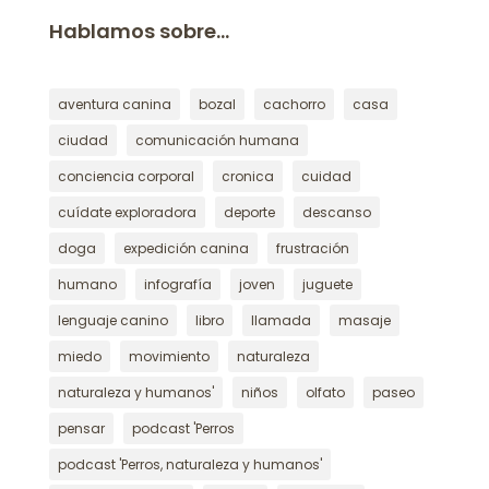
Hablamos sobre…
aventura canina
bozal
cachorro
casa
ciudad
comunicación humana
conciencia corporal
cronica
cuidad
cuídate exploradora
deporte
descanso
doga
expedición canina
frustración
humano
infografía
joven
juguete
lenguaje canino
libro
llamada
masaje
miedo
movimiento
naturaleza
naturaleza y humanos'
niños
olfato
paseo
pensar
podcast 'Perros
podcast 'Perros, naturaleza y humanos'