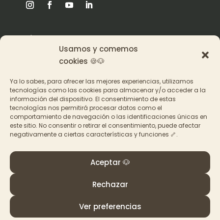
Origen
Usamos y comemos
Pat en los medios
cookies 🍪🐶
Ya lo sabes, para ofrecer las mejores experiencias, utilizamos
Acceder a los cursos
tecnologías como las cookies para almacenar y/o acceder a la
información del dispositivo. El consentimiento de estas
Contacto
tecnologías nos permitirá procesar datos como el
comportamiento de navegación o las identificaciones únicas en
este sitio. No consentir o retirar el consentimiento, puede afectar
negativamente a ciertas características y funciones 🦴.
Aceptar 🐶
© PAT Educadora Canina, Galicia
Términos y Condiciones
–
Política de privacidad y
Rechazar
cookies
Ver preferencias