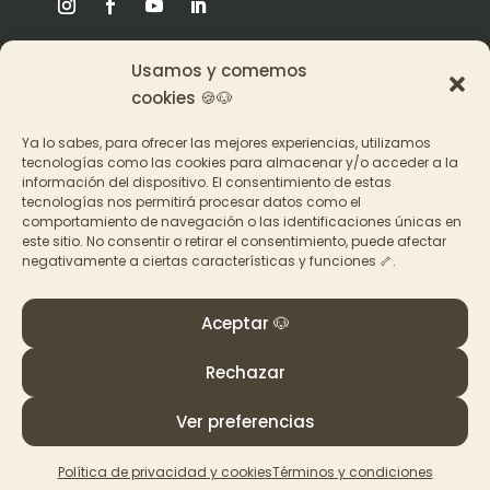
Usamos y comemos
Origen
cookies 🍪🐶
Pat en los medios
Ya lo sabes, para ofrecer las mejores experiencias, utilizamos
tecnologías como las cookies para almacenar y/o acceder a la
información del dispositivo. El consentimiento de estas
Acceder a los cursos
tecnologías nos permitirá procesar datos como el
comportamiento de navegación o las identificaciones únicas en
Contacto
este sitio. No consentir o retirar el consentimiento, puede afectar
negativamente a ciertas características y funciones 🦴.
Aceptar 🐶
Rechazar
© PAT Educadora Canina, Galicia
Términos y Condiciones
–
Política de privacidad y
Ver preferencias
cookies
Política de privacidad y cookies
Términos y condiciones
Made with
by
La Ruta Roja