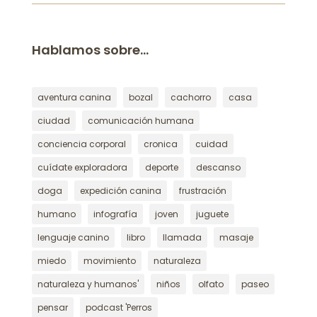
Hablamos sobre…
aventura canina
bozal
cachorro
casa
ciudad
comunicación humana
conciencia corporal
cronica
cuidad
cuídate exploradora
deporte
descanso
doga
expedición canina
frustración
humano
infografía
joven
juguete
lenguaje canino
libro
llamada
masaje
miedo
movimiento
naturaleza
naturaleza y humanos'
niños
olfato
paseo
pensar
podcast 'Perros