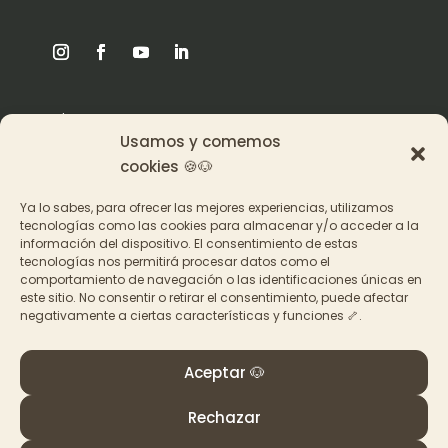
Origen
Usamos y comemos
Pat en los medios
cookies 🍪🐶
Ya lo sabes, para ofrecer las mejores experiencias, utilizamos
Acceder a los cursos
tecnologías como las cookies para almacenar y/o acceder a la
información del dispositivo. El consentimiento de estas
Contacto
tecnologías nos permitirá procesar datos como el
comportamiento de navegación o las identificaciones únicas en
este sitio. No consentir o retirar el consentimiento, puede afectar
negativamente a ciertas características y funciones 🦴.
Aceptar 🐶
© PAT Educadora Canina, Galicia
Términos y Condiciones
–
Política de privacidad y
Rechazar
cookies