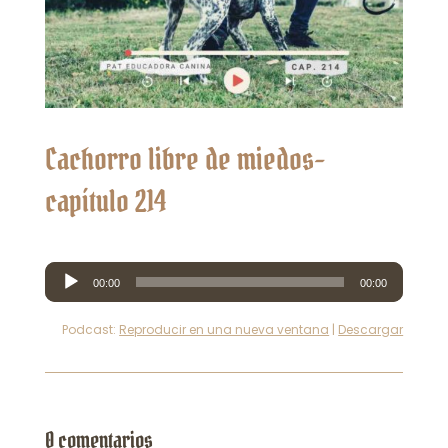
Cachorro libre de miedos-
capítulo 214
Reproductor
00:00
00:00
de
audio
Podcast:
Reproducir en una nueva ventana
|
Descargar
0 comentarios