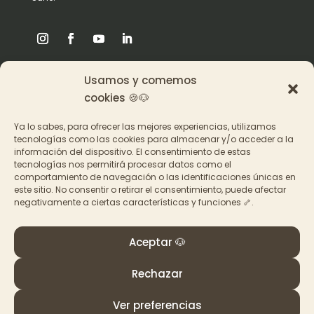
Usamos y comemos
Origen
cookies 🍪🐶
Pat en los medios
Ya lo sabes, para ofrecer las mejores experiencias, utilizamos
tecnologías como las cookies para almacenar y/o acceder a la
información del dispositivo. El consentimiento de estas
Acceder a los cursos
tecnologías nos permitirá procesar datos como el
comportamiento de navegación o las identificaciones únicas en
Contacto
este sitio. No consentir o retirar el consentimiento, puede afectar
negativamente a ciertas características y funciones 🦴.
Aceptar 🐶
Rechazar
© PAT Educadora Canina, Galicia
Términos y Condiciones
–
Política de privacidad y
Ver preferencias
cookies