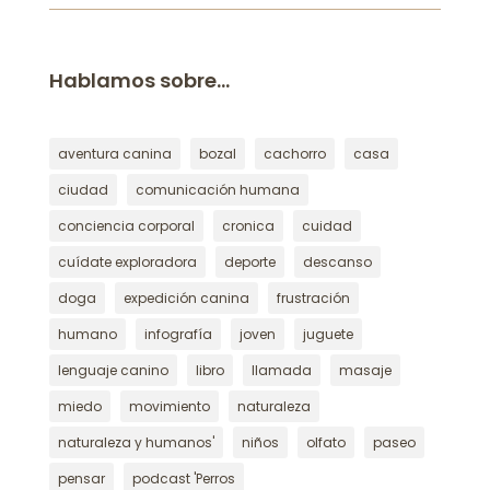
Hablamos sobre…
aventura canina
bozal
cachorro
casa
ciudad
comunicación humana
conciencia corporal
cronica
cuidad
cuídate exploradora
deporte
descanso
doga
expedición canina
frustración
humano
infografía
joven
juguete
lenguaje canino
libro
llamada
masaje
miedo
movimiento
naturaleza
naturaleza y humanos'
niños
olfato
paseo
pensar
podcast 'Perros