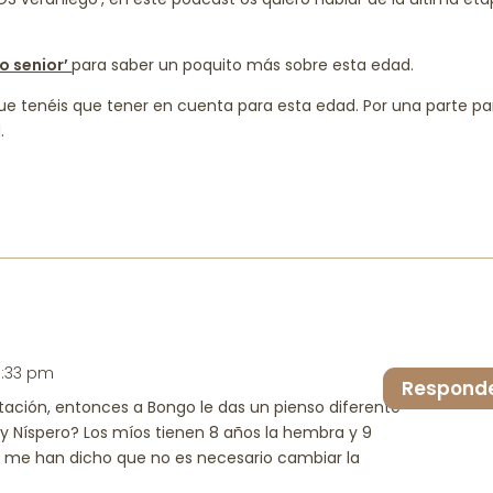
para
aume
o senior’
para saber un poquito más sobre esta edad.
o
dismi
que tenéis que tener en cuenta para esta edad. Por una parte pa
el
.
volu
 3:33 pm
Respond
ntación, entonces a Bongo le das un pienso diferente
 y Níspero? Los míos tienen 8 años la hembra y 9
 me han dicho que no es necesario cambiar la