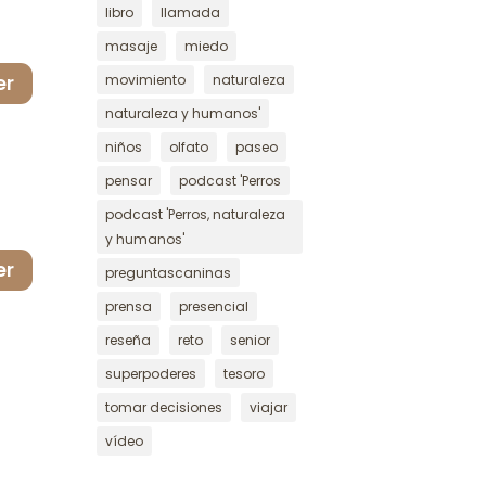
libro
llamada
masaje
miedo
movimiento
naturaleza
er
naturaleza y humanos'
niños
olfato
paseo
pensar
podcast 'Perros
podcast 'Perros, naturaleza
y humanos'
er
preguntascaninas
prensa
presencial
reseña
reto
senior
superpoderes
tesoro
tomar decisiones
viajar
vídeo