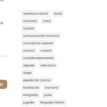
ntar
aventura canina
bozal
nuir
cachorro
casa
ra
ciudad
men.
comunicación humana
conciencia corporal
cronica
cuidad
cuídate exploradora
deporte
descanso
doga
expedición canina
er
frustración
humano
infografía
joven
juguete
lenguaje canino