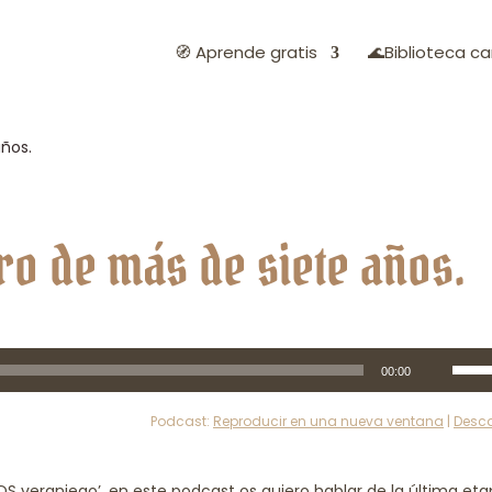
🧭 Aprende gratis
🌊Biblioteca ca
años.
rro de más de siete años.
Utiliz
00:00
las
tecla
Podcast:
Reproducir en una nueva ventana
|
Desc
de
flech
arrib
OS veraniego’, en este podcast os quiero hablar de la última et