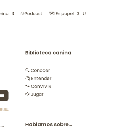
nina
🐚Podcast
🗺️ En papel
Biblioteca canina
🔍 Conocer
🤔 Entender
🐾 ConVIVIR
a
🐶 Jugar
s
argar
a
Hablamos sobre…
a/abajo
apa