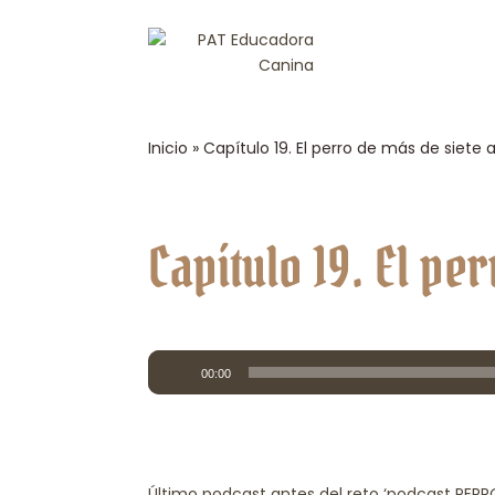
Inicio
»
Capítulo 19. El perro de más de siete 
Capítulo 19. El pe
Reproductor
00:00
de
audio
Último podcast antes del reto ‘podcast PERR