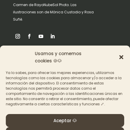
Carmen de RayoNubeSol Photo. Las
ilustraciones son de Mónica Custodio y Rosa
Suñè.
Usamos y comemos
Origen
cookies 🍪🐶
Pat en los medios
Ya lo sabes, para ofrecer las mejores experiencias, utilizamos
tecnologías como las cookies para almacenar y/o acceder a la
información del dispositivo. El consentimiento de estas
Acceder a los cursos
tecnologías nos permitirá procesar datos como el
comportamiento de navegación o las identificaciones únicas en
Contacto
este sitio. No consentir o retirar el consentimiento, puede afectar
negativamente a ciertas características y funciones 🦴.
Aceptar 🐶