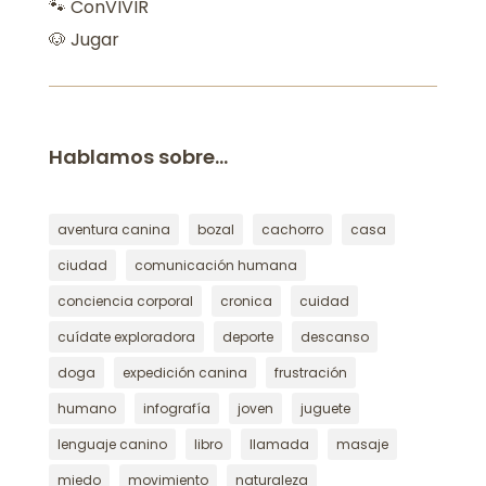
🐾 ConVIVIR
🐶 Jugar
Hablamos sobre…
aventura canina
bozal
cachorro
casa
ciudad
comunicación humana
conciencia corporal
cronica
cuidad
cuídate exploradora
deporte
descanso
doga
expedición canina
frustración
humano
infografía
joven
juguete
lenguaje canino
libro
llamada
masaje
miedo
movimiento
naturaleza