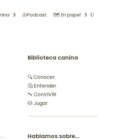
nina
🐚Podcast
🗺️ En papel
Biblioteca canina
🔍 Conocer
🤔 Entender
🐾 ConVIVIR
🐶 Jugar
Hablamos sobre…