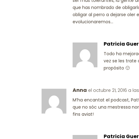
ser más tolerantes, la gente
que has nombrado de obligarlo
obligar al perro a dejarse oler
evolucionaremos…
Patricia Guer
Todo ha mejora
vez se les trate
propósito 🙂
Anna
el octubre 21, 2016 a la
M’ha encantat el podcast, Pat
que no sóc una mestressa norma
fins aviat!
Patricia Guer