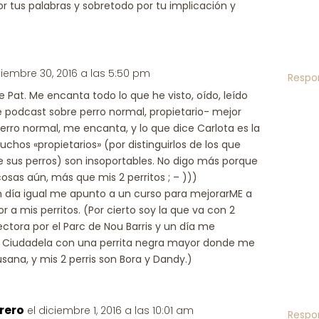
or tus palabras y sobretodo por tu implicación y
viembre 30, 2016 a las 5:50 pm
Respo
Pat. Me encanta todo lo que he visto, oído, leído
e podcast sobre perro normal, propietario- mejor
rro normal, me encanta, y lo que dice Carlota es la
uchos «propietarios» (por distinguirlos de los que
sus perros) son insoportables. No digo más porque
as aún, más que mis 2 perritos ; – )))
ún día igual me apunto a un curso para mejorarME a
 a mis perritos. (Por cierto soy la que va con 2
tectora por el Parc de Nou Barris y un día me
la Ciudadela con una perrita negra mayor donde me
usana, y mis 2 perris son Bora y Dandy.)
rero
el diciembre 1, 2016 a las 10:01 am
Respo