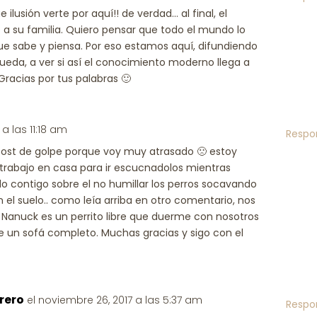
 ilusión verte por aquí!! de verdad… al final, el
 a su familia. Quiero pensar que todo el mundo lo
ue sabe y piensa. Por eso estamos aquí, difundiendo
ueda, a ver si así el conocimiento moderno llega a
Gracias por tus palabras 🙂
 a las 11:18 am
Respo
ost de golpe porque voy muy atrasado 🙁 estoy
trabajo en casa para ir escucnadolos mientras
o contigo sobre el no humillar los perros socavando
el suelo.. como leía arriba en otro comentario, nos
Nanuck es un perrito libre que duerme con nosotros
 un sofá completo. Muchas gracias y sigo con el
rero
el noviembre 26, 2017 a las 5:37 am
Respo