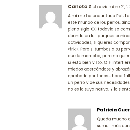
Carlota Z
el noviembre 21, 2
A mi me ha encantado Pat. L
este mundo de los perros. S
pleno siglo XXI todavía se co
abunda en los parques caninos.
actividades, si quieres compart
«friki». Pero si tumbas a tu pe
que le marcaba, pero no quiere
sí está bien visto. O si interf
miedos acercándote y abrazán
aprobado por todos… hace fal
un perro y de sus necesidade
no es la suya nativa. Y lo sient
Patricia Guer
Queda mucho ca
somos más cons