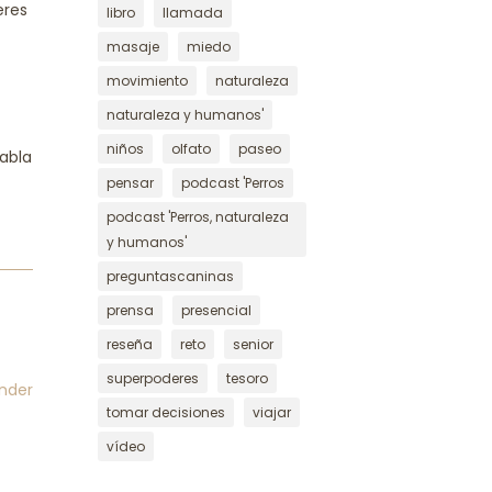
eres
libro
llamada
masaje
miedo
movimiento
naturaleza
naturaleza y humanos'
niños
olfato
paseo
habla
pensar
podcast 'Perros
podcast 'Perros, naturaleza
y humanos'
preguntascaninas
prensa
presencial
reseña
reto
senior
superpoderes
tesoro
nder
tomar decisiones
viajar
vídeo