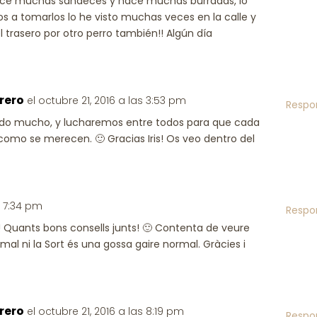
 dice muchas sandeces y hace muchas burradas, lo
s a tomarlos lo he visto muchas veces en la calle y
 el trasero por otro perro también!! Algún día
rero
el octubre 21, 2016 a las 3:53 pm
Respo
do mucho, y lucharemos entre todos para que cada
 como se merecen. 🙂 Gracias Iris! Os veo dentro del
s 7:34 pm
Respo
! Quants bons consells junts! 🙂 Contenta de veure
l ni la Sort és una gossa gaire normal. Gràcies i
rero
el octubre 21, 2016 a las 8:19 pm
Respo