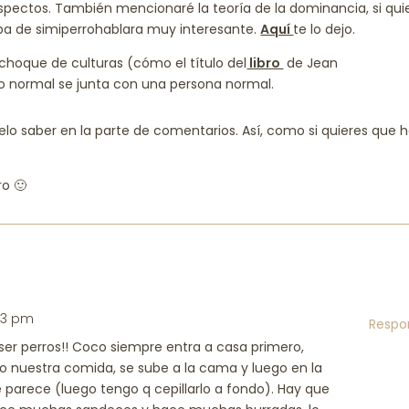
spectos. También mencionaré la teoría de la dominancia, si qui
lba de simiperrohablara muy interesante.
Aquí
te lo dejo.
 choque de culturas (cómo el título del
libro
de Jean
 normal se junta con una persona normal.
lo saber en la parte de comentarios. Así, como si quieres que 
o 🙂
:43 pm
Respo
ser perros!! Coco siempre entra a casa primero,
 nuestra comida, se sube a la cama y luego en la
parece (luego tengo q cepillarlo a fondo). Hay que