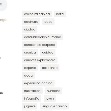
aventura canina
bozal
argar
cachorro
casa
ciudad
comunicación humana
conciencia corporal
cronica
cuidad
o
cuídate exploradora
o
deporte
descanso
doga
expedición canina
frustración
humano
ue
infografía
joven
juguete
lenguaje canino