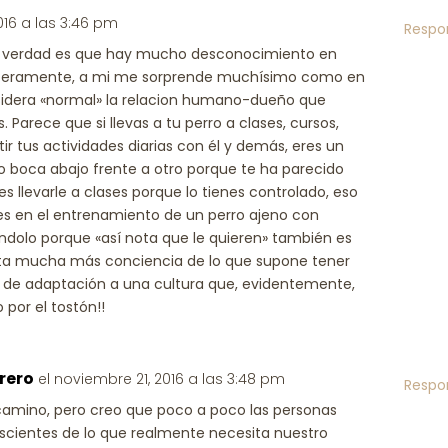
016 a las 3:46 pm
Respo
a verdad es que hay mucho desconocimiento en
inceramente, a mi me sorprende muchísimo como en
nsidera «normal» la relacion humano-dueño que
 Parece que si llevas a tu perro a clases, cursos,
ir tus actividades diarias con él y demás, eres un
rro boca abajo frente a otro porque te ha parecido
s llevarle a clases porque lo tienes controlado, eso
ieres en el entrenamiento de un perro ajeno con
dolo porque «así nota que le quieren» también es
ta mucha más conciencia de lo que supone tener
s de adaptación a una cultura que, evidentemente,
o por el tostón!!
rero
el noviembre 21, 2016 a las 3:48 pm
Respo
mino, pero creo que poco a poco las personas
cientes de lo que realmente necesita nuestro