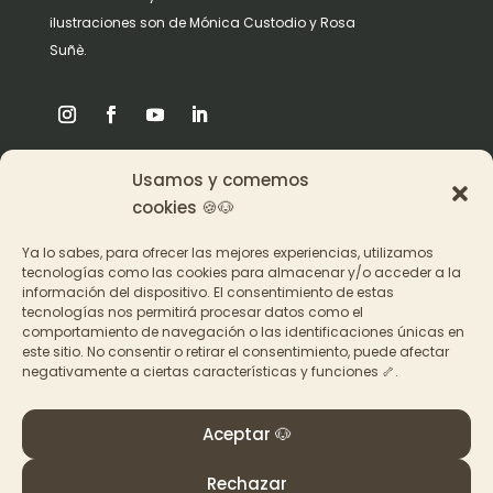
ilustraciones son de Mónica Custodio y Rosa
Suñè.
Usamos y comemos
Origen
cookies 🍪🐶
Pat en los medios
Ya lo sabes, para ofrecer las mejores experiencias, utilizamos
tecnologías como las cookies para almacenar y/o acceder a la
información del dispositivo. El consentimiento de estas
Acceder a los cursos
tecnologías nos permitirá procesar datos como el
comportamiento de navegación o las identificaciones únicas en
Contacto
este sitio. No consentir o retirar el consentimiento, puede afectar
negativamente a ciertas características y funciones 🦴.
Aceptar 🐶
Rechazar
© PAT Educadora Canina, Galicia