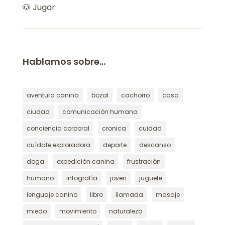
🐶 Jugar
Hablamos sobre…
aventura canina
bozal
cachorro
casa
ciudad
comunicación humana
conciencia corporal
cronica
cuidad
cuídate exploradora
deporte
descanso
doga
expedición canina
frustración
humano
infografía
joven
juguete
lenguaje canino
libro
llamada
masaje
miedo
movimiento
naturaleza