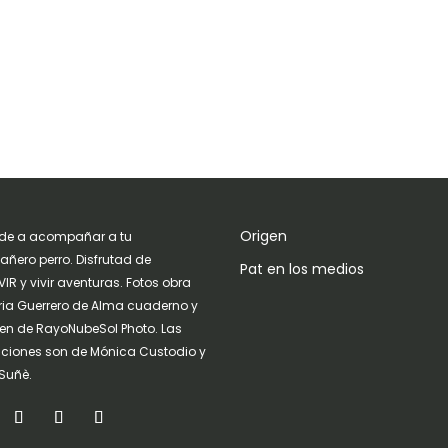
Origen
de a acompañar a tu
ñero perro. Disfrutad de
Pat en los medios
IR y vivir aventuras. Fotos obra
ria Guerrero de Alma cuaderno y
n de RayoNubeSol Photo. Las
raciones son de Mónica Custodio y
Suñè.