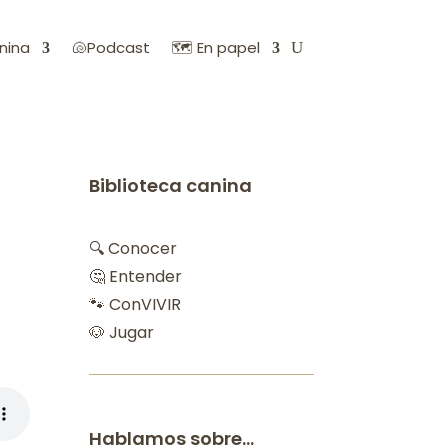
nina
🐚Podcast
🗺️ En papel
Biblioteca canina
🔍 Conocer
🤔 Entender
🐾 ConVIVIR
🐶 Jugar
Hablamos sobre…