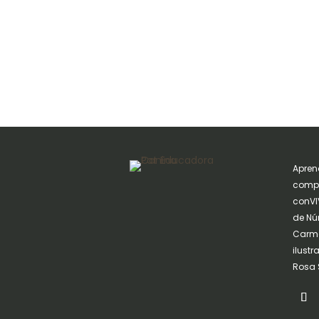
Apren
compa
conVIV
de Nú
Carme
ilust
Rosa 