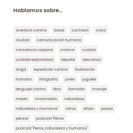
Hablamos sobre…
aventura canina
bozal
cachorro
casa
ciudad
comunicación humana
conciencia corporal
cronica
cuidad
cuídate exploradora
deporte
descanso
doga
expedición canina
frustración
humano
infografía
joven
juguete
lenguaje canino
libro
llamada
masaje
miedo
movimiento
naturaleza
naturaleza y humanos'
niños
olfato
paseo
pensar
podcast 'Perros
podcast 'Perros, naturaleza y humanos'