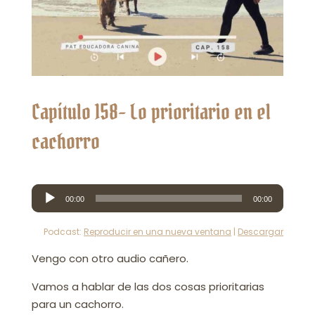
Capítulo 158- Lo prioritario en el
cachorro
Reproductor
00:00
00:00
de
audio
Podcast:
Reproducir en una nueva ventana
|
Descargar
Vengo con otro audio cañero.
Vamos a hablar de las dos cosas prioritarias
para un cachorro.