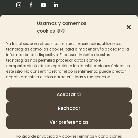
Usamos y comemos
Origen
cookies 🍪🐶
Pat en los medios
Ya lo sabes, para ofrecer las mejores experiencias, utilizamos
tecnologías como las cookies para almacenar y/o acceder a la
información del dispositivo. El consentimiento de estas
Acceder a los cursos
tecnologías nos permitirá procesar datos como el
comportamiento de navegación o las identificaciones únicas en
Contacto
este sitio. No consentir o retirar el consentimiento, puede afectar
negativamente a ciertas características y funciones 🦴.
Aceptar 🐶
Rechazar
© PAT Educadora Canina, Galicia
Términos y Condiciones
–
Política de privacidad y
Ver preferencias
cookies
Política de privacidad y cookies
Términos y condiciones