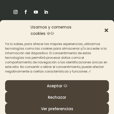
Usamos y comemos
Origen
cookies 🍪🐶
Pat en los medios
Ya lo sabes, para ofrecer las mejores experiencias, utilizamos
tecnologías como las cookies para almacenar y/o acceder a la
información del dispositivo. El consentimiento de estas
Acceder a los cursos
tecnologías nos permitirá procesar datos como el
comportamiento de navegación o las identificaciones únicas en
Contacto
este sitio. No consentir o retirar el consentimiento, puede afectar
negativamente a ciertas características y funciones 🦴.
Aceptar 🐶
Rechazar
© PAT Educadora Canina, Galicia
Términos y Condiciones
–
Política de privacidad y
Ver preferencias
cookies