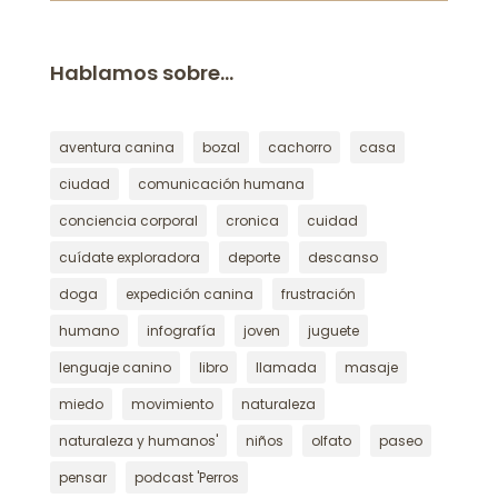
Hablamos sobre…
aventura canina
bozal
cachorro
casa
ciudad
comunicación humana
conciencia corporal
cronica
cuidad
cuídate exploradora
deporte
descanso
doga
expedición canina
frustración
humano
infografía
joven
juguete
lenguaje canino
libro
llamada
masaje
miedo
movimiento
naturaleza
naturaleza y humanos'
niños
olfato
paseo
pensar
podcast 'Perros