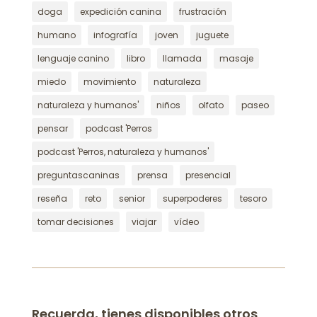
doga
expedición canina
frustración
humano
infografía
joven
juguete
lenguaje canino
libro
llamada
masaje
miedo
movimiento
naturaleza
naturaleza y humanos'
niños
olfato
paseo
pensar
podcast 'Perros
podcast 'Perros, naturaleza y humanos'
preguntascaninas
prensa
presencial
reseña
reto
senior
superpoderes
tesoro
tomar decisiones
viajar
vídeo
Recuerda, tienes disponibles otros