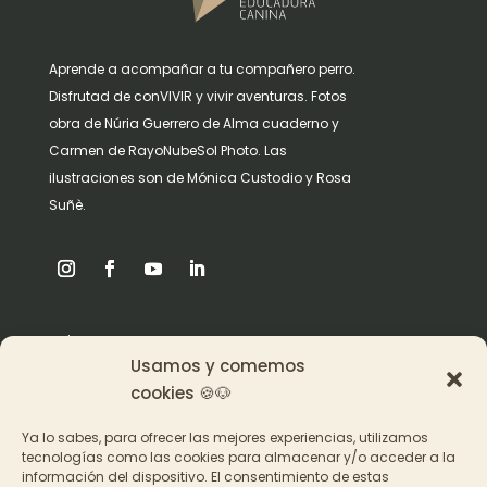
Aprende a acompañar a tu compañero perro.
Disfrutad de conVIVIR y vivir aventuras. Fotos
obra de Núria Guerrero de Alma cuaderno y
Carmen de RayoNubeSol Photo. Las
ilustraciones son de Mónica Custodio y Rosa
Suñè.
Origen
Usamos y comemos
Pat en los medios
cookies 🍪🐶
Ya lo sabes, para ofrecer las mejores experiencias, utilizamos
Acceder a los cursos
tecnologías como las cookies para almacenar y/o acceder a la
información del dispositivo. El consentimiento de estas