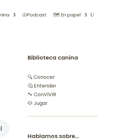
nina
🐚Podcast
🗺️ En papel
Biblioteca canina
🔍 Conocer
🤔 Entender
🐾 ConVIVIR
🐶 Jugar
Hablamos sobre…