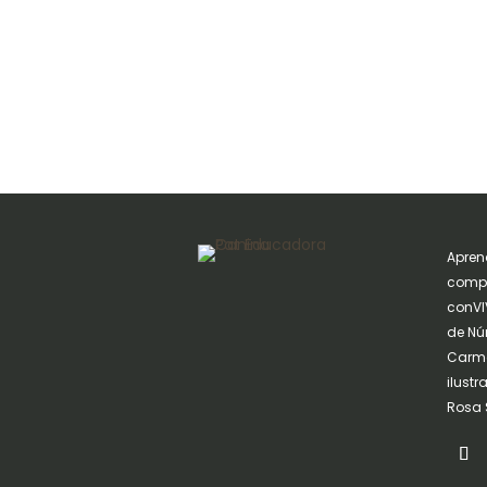
Apren
compa
conVIV
de Nú
Carme
ilust
Rosa 