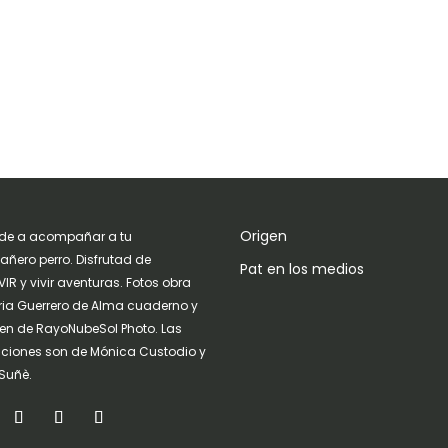
Origen
de a acompañar a tu
ñero perro. Disfrutad de
Pat en los medios
IR y vivir aventuras. Fotos obra
ria Guerrero de Alma cuaderno y
n de RayoNubeSol Photo. Las
raciones son de Mónica Custodio y
Suñè.