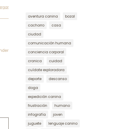
argar
aventura canina
bozal
cachorro
casa
ciudad
comunicación humana
nder
conciencia corporal
cronica
cuidad
cuídate exploradora
deporte
descanso
doga
expedición canina
frustración
humano
infografía
joven
juguete
lenguaje canino