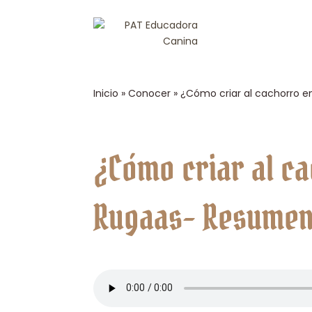
Inicio
»
Conocer
»
¿Cómo criar al cachorro 
¿Cómo criar al c
Rugaas- Resumen-