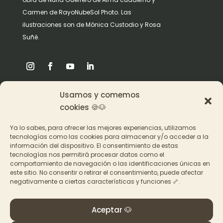
Carmen de RayoNubeSol Photo. Las
ilustraciones son de Mónica Custodio y Rosa
Suñè.
Usamos y comemos
Origen
cookies 🍪🐶
Pat en los medios
Ya lo sabes, para ofrecer las mejores experiencias, utilizamos
tecnologías como las cookies para almacenar y/o acceder a la
información del dispositivo. El consentimiento de estas
Acceder a los cursos
tecnologías nos permitirá procesar datos como el
comportamiento de navegación o las identificaciones únicas en
Contacto
este sitio. No consentir o retirar el consentimiento, puede afectar
negativamente a ciertas características y funciones 🦴.
Aceptar 🐶