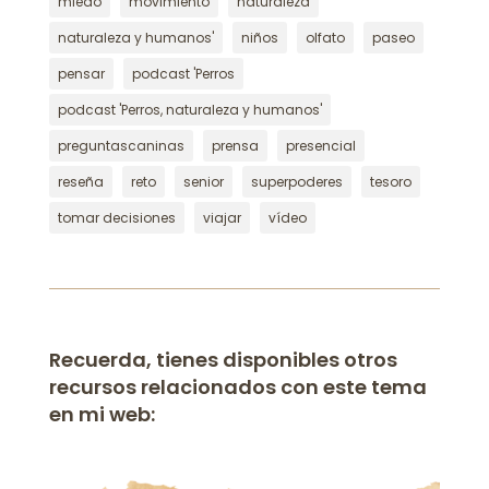
miedo
movimiento
naturaleza
naturaleza y humanos'
niños
olfato
paseo
pensar
podcast 'Perros
podcast 'Perros, naturaleza y humanos'
preguntascaninas
prensa
presencial
reseña
reto
senior
superpoderes
tesoro
tomar decisiones
viajar
vídeo
Recuerda, tienes disponibles otros
recursos relacionados con este tema
en mi web: