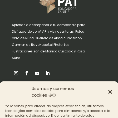
Aprende a acompañar a tu compañero perro.
Disfrutad de conVIVIR y vivir aventuras. Fotos
obra de Núria Guerrero de Alma cuaderno y
Carmen de RayoNubeSol Photo. Las
ilustraciones son de Mónica Custodio y Rosa
Suñè.
Usamos y comemos
Origen
cookies 🍪🐶
Pat en los medios
Ya lo sabes, para ofrecer las mejores experiencias, utilizamos
tecnologías como las cookies para almacenar y/o acceder a la
información del dispositivo. El consentimiento de estas
Acceder a los cursos