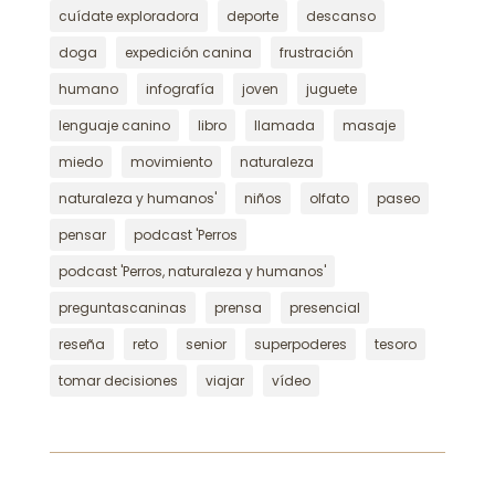
cuídate exploradora
deporte
descanso
doga
expedición canina
frustración
humano
infografía
joven
juguete
lenguaje canino
libro
llamada
masaje
miedo
movimiento
naturaleza
naturaleza y humanos'
niños
olfato
paseo
pensar
podcast 'Perros
podcast 'Perros, naturaleza y humanos'
preguntascaninas
prensa
presencial
reseña
reto
senior
superpoderes
tesoro
tomar decisiones
viajar
vídeo