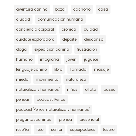
aventura canina
bozal
cachorro
casa
ciudad
comunicación humana
conciencia corporal
cronica
cuidad
cuídate exploradora
deporte
descanso
doga
expedición canina
frustración
humano
infografía
joven
juguete
lenguaje canino
libro
llamada
masaje
miedo
movimiento
naturaleza
naturaleza y humanos'
niños
olfato
paseo
pensar
podcast 'Perros
podcast 'Perros, naturaleza y humanos'
preguntascaninas
prensa
presencial
reseña
reto
senior
superpoderes
tesoro