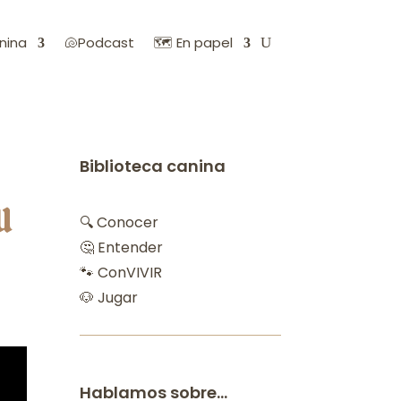
nina
🐚Podcast
🗺️ En papel
Biblioteca canina
u
🔍 Conocer
🤔 Entender
🐾 ConVIVIR
🐶 Jugar
Hablamos sobre…