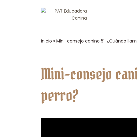
Inicio
»
Mini-consejo canino 51: ¿Cuándo llam
Mini-consejo cani
perro?