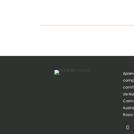
Apren
compa
conVIV
de Nú
Carme
ilust
Rosa 