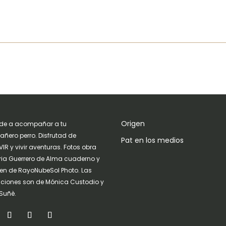
Origen
de a acompañar a tu
ñero perro. Disfrutad de
Pat en los medios
IR y vivir aventuras. Fotos obra
ria Guerrero de Alma cuaderno y
n de RayoNubeSol Photo. Las
raciones son de Mónica Custodio y
Suñè.