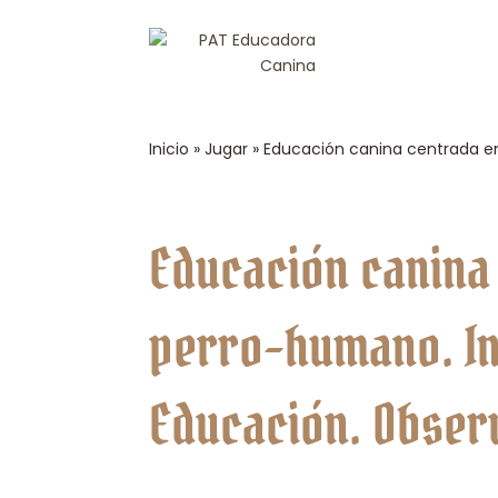
Inicio
»
Jugar
»
Educación canina centrada en
Educación canina
perro-humano. Ins
Educación. Obser