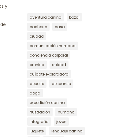
os y
aventura canina
bozal
sde
cachorro
casa
ciudad
comunicación humana
conciencia corporal
cronica
cuidad
cuídate exploradora
deporte
descanso
doga
expedición canina
frustración
humano
infografía
joven
juguete
lenguaje canino