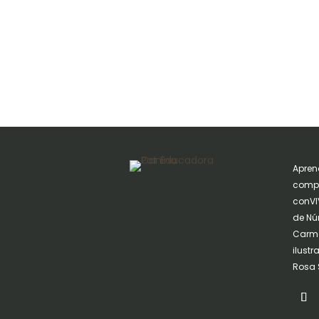
Apren
compa
conVIV
de Nú
Carme
ilust
Rosa 