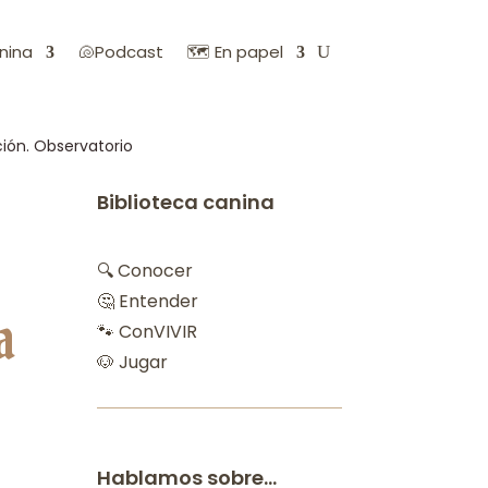
nina
🐚Podcast
🗺️ En papel
ión. Observatorio
Biblioteca canina
🔍 Conocer
🤔 Entender
a
🐾 ConVIVIR
🐶 Jugar
Hablamos sobre…