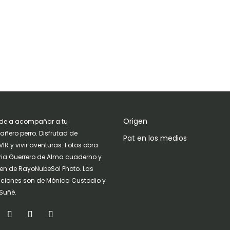
Origen
de a acompañar a tu
ñero perro. Disfrutad de
Pat en los medios
IR y vivir aventuras. Fotos obra
ria Guerrero de Alma cuaderno y
n de RayoNubeSol Photo. Las
raciones son de Mónica Custodio y
Suñè.