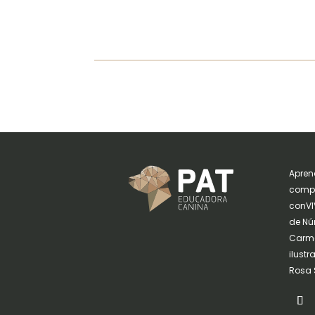
Apren
compa
conVIV
de Nú
Carme
ilust
Rosa 