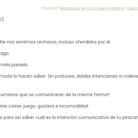
Podcast:
Reproducir en una nueva ventana
|
Desc
O]
 nos sentimos rechazos, incluso ofendidos por él.
paga.
 mala pasada.
omoda lo hacen saber. Sin postureo, dobles intenciones ni rodeos
con humanos que se comunicaran de la misma forma?
rias cosas: juego, gustera e incomodidad.
o para así saber cuál es la intención comunicativa de tu piraca