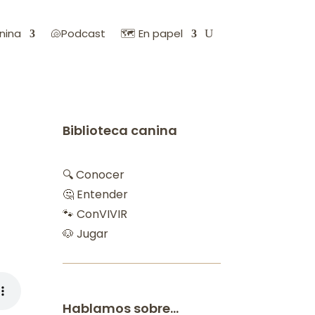
nina
🐚Podcast
🗺️ En papel
Biblioteca canina
🔍 Conocer
🤔 Entender
🐾 ConVIVIR
🐶 Jugar
Hablamos sobre…