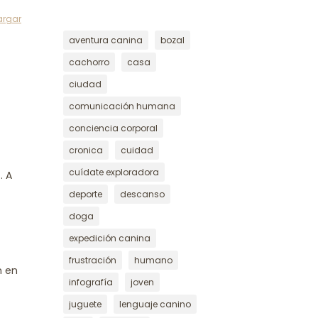
argar
aventura canina
bozal
cachorro
casa
ciudad
comunicación humana
conciencia corporal
cronica
cuidad
cuídate exploradora
. A
deporte
descanso
doga
expedición canina
frustración
humano
n en
infografía
joven
juguete
lenguaje canino