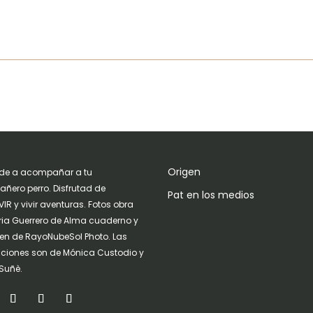
Origen
de a acompañar a tu
ñero perro. Disfrutad de
Pat en los medios
IR y vivir aventuras. Fotos obra
ria Guerrero de Alma cuaderno y
n de RayoNubeSol Photo. Las
raciones son de Mónica Custodio y
Suñè.