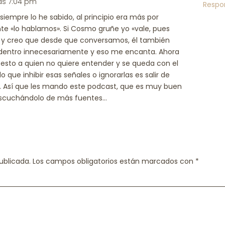
las 7:04 pm
Respo
siempre lo he sabido, al principio era más por
nte «lo hablamos». Si Cosmo gruñe yo «vale, pues
 y creo que desde que conversamos, él también
 dentro innecesariamente y eso me encanta. Ahora
le esto a quien no quiere entender y se queda con el
do que inhibir esas señales o ignorarlas es salir de
 Así que les mando este podcast, que es muy buen
si escuchándolo de más fuentes…
ublicada.
Los campos obligatorios están marcados con
*