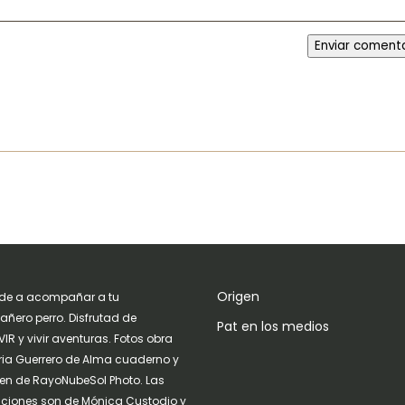
Enviar coment
Origen
de a acompañar a tu
ñero perro. Disfrutad de
Pat en los medios
IR y vivir aventuras. Fotos obra
ria Guerrero de Alma cuaderno y
n de RayoNubeSol Photo. Las
raciones son de Mónica Custodio y