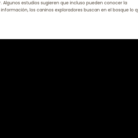
or. Algunos estudios sugieren que incluso pueden conocer la
 información, los caninos exploradores buscan en el bosque lo 