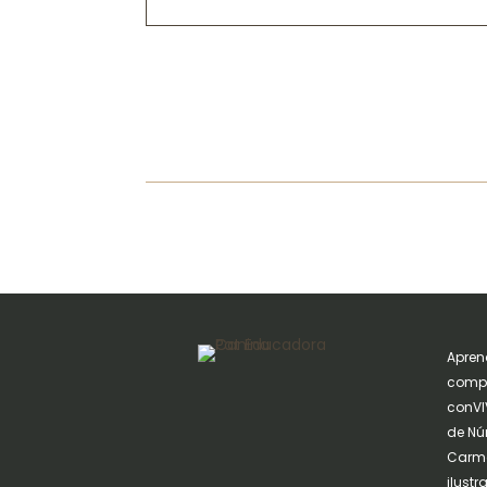
Apren
compa
conVIV
de Nú
Carme
ilust