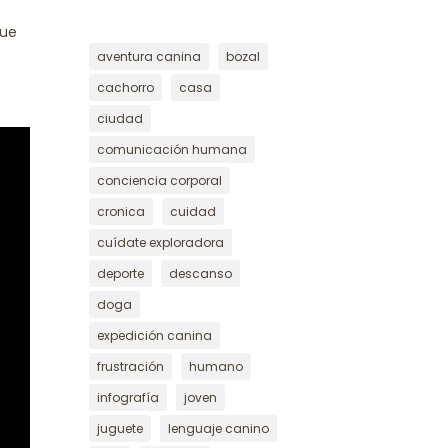
que
aventura canina
bozal
cachorro
casa
ciudad
comunicación humana
conciencia corporal
cronica
cuidad
cuídate exploradora
deporte
descanso
doga
expedición canina
frustración
humano
infografía
joven
juguete
lenguaje canino