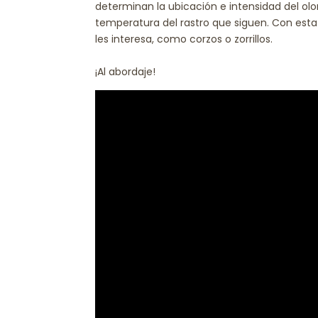
determinan la ubicación e intensidad del ol
temperatura del rastro que siguen. Con esta
les interesa, como corzos o zorrillos.
¡Al abordaje!