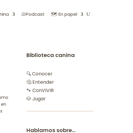
nina
🐚Podcast
🗺️ En papel
Biblioteca canina
🔍 Conocer
🤔 Entender
🐾 ConVIVIR
 cómo
🐶 Jugar
o en
es
Hablamos sobre…