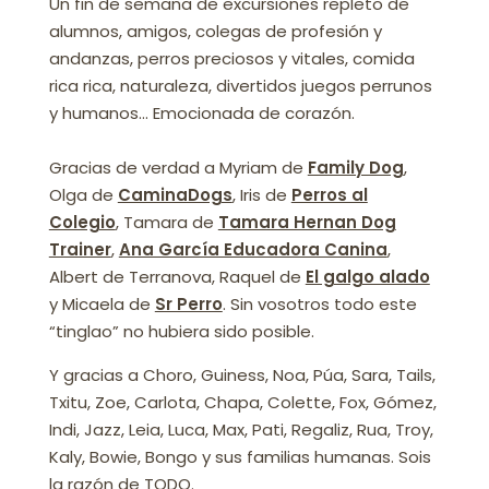
Un fin de semana de excursiones repleto de
alumnos, amigos, colegas de profesión y
andanzas, perros preciosos y vitales, comida
rica rica, naturaleza, divertidos juegos perrunos
y humanos… Emocionada de corazón.
Gracias de verdad a Myriam de
Family Dog
,
Olga de
CaminaDogs
, Iris de
Perros al
Colegio
, Tamara de
Tamara Hernan Dog
Trainer
,
Ana García Educadora Canina
,
Albert de Terranova, Raquel de
El galgo alado
y Micaela de
Sr Perro
. Sin vosotros todo este
“tinglao” no hubiera sido posible.
Y gracias a Choro, Guiness, Noa, Púa, Sara, Tails,
Txitu, Zoe, Carlota, Chapa, Colette, Fox, Gómez,
Indi, Jazz, Leia, Luca, Max, Pati, Regaliz, Rua, Troy,
Kaly, Bowie, Bongo y sus familias humanas. Sois
la razón de TODO.