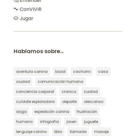
🤔 Entender
🐾 ConVIVIR
🐶 Jugar
Hablamos sobre…
aventura canina
bozal
cachorro
casa
ciudad
comunicación humana
conciencia corporal
cronica
cuidad
cuídate exploradora
deporte
descanso
doga
expedición canina
frustración
humano
infografía
joven
juguete
lenguaje canino
libro
llamada
masaje