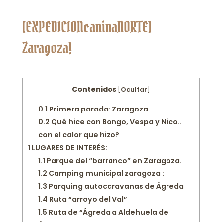
[EXPEDICIONcaninaNORTE]
Zaragoza!
Contenidos
[
Ocultar
]
0.1
Primera parada: Zaragoza.
0.2
Qué hice con Bongo, Vespa y Nico..
con el calor que hizo?
1
LUGARES DE INTERÉS:
1.1
Parque del “barranco” en Zaragoza.
1.2
Camping municipal zaragoza :
1.3
Parquing autocaravanas de Ágreda
1.4
Ruta “arroyo del Val”
1.5
Ruta de “Ágreda a Aldehuela de