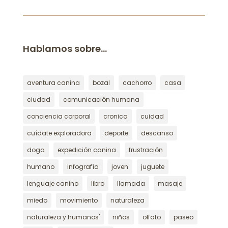
Hablamos sobre…
aventura canina
bozal
cachorro
casa
ciudad
comunicación humana
conciencia corporal
cronica
cuidad
cuídate exploradora
deporte
descanso
doga
expedición canina
frustración
humano
infografía
joven
juguete
lenguaje canino
libro
llamada
masaje
miedo
movimiento
naturaleza
naturaleza y humanos'
niños
olfato
paseo