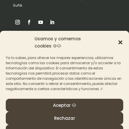
Suñè.
Usamos y comemos
Origen
cookies 🍪🐶
Pat en los medios
Ya lo sabes, para ofrecer las mejores experiencias, utilizamos
tecnologías como las cookies para almacenar y/o acceder a la
información del dispositivo. El consentimiento de estas
Acceder a los cursos
tecnologías nos permitirá procesar datos como el
comportamiento de navegación o las identificaciones únicas en
Contacto
este sitio. No consentir o retirar el consentimiento, puede afectar
negativamente a ciertas características y funciones 🦴.
Aceptar 🐶
Rechazar
© PAT Educadora Canina, Galicia
Términos y Condiciones
–
Política de privacidad y