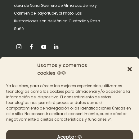
obra de Núria Guerrero de Alma cuaderno y
Carmen de RayoNubeSol Photo. Las
ilustraciones son de Mónica Custodio y Rosa
Suñè.
Usamos y comemos
Origen
cookies 🍪🐶
Pat en los medios
Ya lo sabes, para ofrecer las mejores experiencias, utilizamos
tecnologías como las cookies para almacenar y/o acceder a la
información del dispositivo. El consentimiento de estas
Acceder a los cursos
tecnologías nos permitirá procesar datos como el
comportamiento de navegación o las identificaciones únicas en
Contacto
este sitio. No consentir o retirar el consentimiento, puede afectar
negativamente a ciertas características y funciones 🦴.
Aceptar 🐶