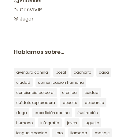
🤔 Entender
🐾 ConVIVIR
🐶 Jugar
Hablamos sobre…
aventura canina
bozal
cachorro
casa
ciudad
comunicación humana
conciencia corporal
cronica
cuidad
cuídate exploradora
deporte
descanso
doga
expedición canina
frustración
humano
infografía
joven
juguete
lenguaje canino
libro
llamada
masaje