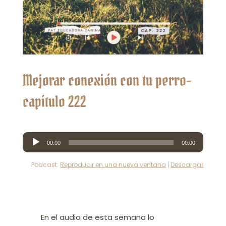
Mejorar conexión con tu perro-
capítulo 222
Reproductor
00:00
00:00
de
audio
Podcast:
Reproducir en una nueva ventana
|
Descargar
En el audio de esta semana lo