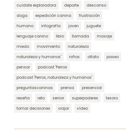
cuídate exploradora
deporte
descanso
doga
expedición canina
frustración
humano
infografía
joven
juguete
lenguaje canino
libro
llamada
masaje
miedo
movimiento
naturaleza
naturaleza y humanos'
niños
olfato
paseo
pensar
podcast 'Perros
podcast 'Perros, naturaleza y humanos'
preguntascaninas
prensa
presencial
reseña
reto
senior
superpoderes
tesoro
tomar decisiones
viajar
vídeo