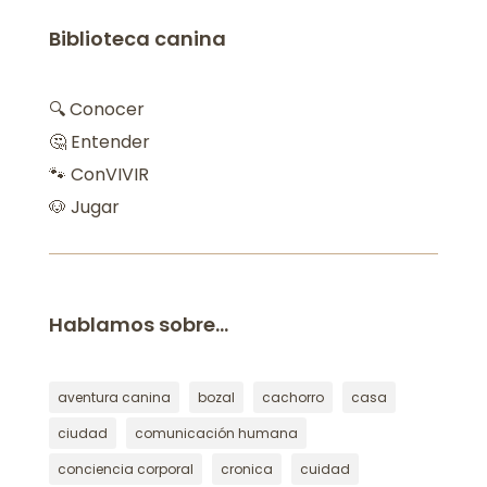
Biblioteca canina
🔍 Conocer
🤔 Entender
🐾 ConVIVIR
🐶 Jugar
Hablamos sobre…
aventura canina
bozal
cachorro
casa
ciudad
comunicación humana
conciencia corporal
cronica
cuidad