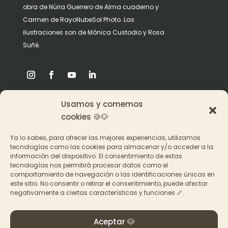
obra de Núria Guerrero de Alma cuaderno y
Carmen de RayoNubeSol Photo. Las
ilustraciones son de Mónica Custodio y Rosa
Suñè.
Usamos y comemos
Origen
cookies 🍪🐶
Pat en los medios
Ya lo sabes, para ofrecer las mejores experiencias, utilizamos
tecnologías como las cookies para almacenar y/o acceder a la
información del dispositivo. El consentimiento de estas
Acceder a los cursos
tecnologías nos permitirá procesar datos como el
comportamiento de navegación o las identificaciones únicas en
Contacto
este sitio. No consentir o retirar el consentimiento, puede afectar
negativamente a ciertas características y funciones 🦴.
Aceptar 🐶