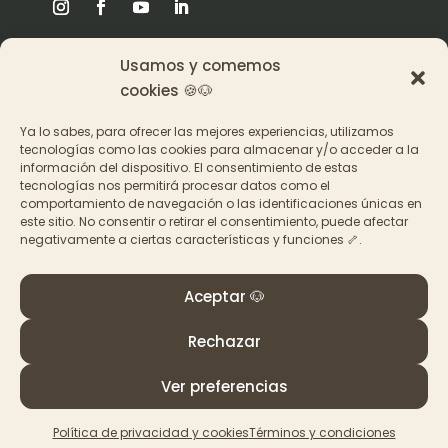
Usamos y comemos
Origen
cookies 🍪🐶
Pat en los medios
Ya lo sabes, para ofrecer las mejores experiencias, utilizamos
tecnologías como las cookies para almacenar y/o acceder a la
información del dispositivo. El consentimiento de estas
Acceder a los cursos
tecnologías nos permitirá procesar datos como el
comportamiento de navegación o las identificaciones únicas en
Contacto
este sitio. No consentir o retirar el consentimiento, puede afectar
negativamente a ciertas características y funciones 🦴.
Aceptar 🐶
Rechazar
© PAT Educadora Canina, Galicia
Términos y Condiciones
–
Política de privacidad y
Ver preferencias
cookies
Política de privacidad y cookies
Términos y condiciones
Made with
by
La Ruta Roja