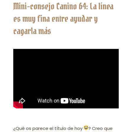
Mini-consejo Canino 64: La línea
es muy fina entre ayudar y
cagarla más
¿Qué os parece el título de hoy
? Creo que