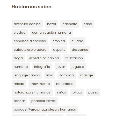
Hablamos sobre…
aventura canina
bozal
cachorro
casa
ciudad
comunicación humana
conciencia corporal
cronica
cuidad
cuídate exploradora
deporte
descanso
doga
expedición canina
frustración
humano
infografía
joven
juguete
lenguaje canino
libro
llamada
masaje
miedo
movimiento
naturaleza
naturaleza y humanos'
niños
olfato
paseo
pensar
podcast 'Perros
podcast 'Perros, naturaleza y humanos'