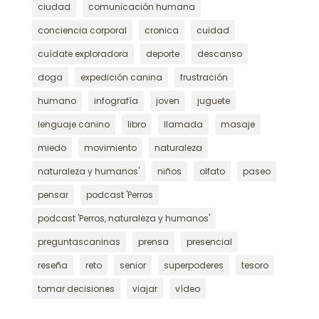
ciudad
comunicación humana
conciencia corporal
cronica
cuidad
cuídate exploradora
deporte
descanso
doga
expedición canina
frustración
humano
infografía
joven
juguete
lenguaje canino
libro
llamada
masaje
miedo
movimiento
naturaleza
naturaleza y humanos'
niños
olfato
paseo
pensar
podcast 'Perros
podcast 'Perros, naturaleza y humanos'
preguntascaninas
prensa
presencial
reseña
reto
senior
superpoderes
tesoro
tomar decisiones
viajar
vídeo