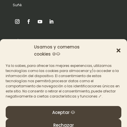
Suñè.
Origen
Usamos y comemos
Pat en los medios
cookies 🍪🐶
Ya lo sabes, para ofrecer las mejores experiencias, utilizamos
Acceder a los cursos
tecnologías como las cookies para almacenar y/o acceder a la
información del dispositivo. El consentimiento de estas
Contacto
tecnologías nos permitirá procesar datos como el
comportamiento de navegación o las identificaciones únicas en
este sitio. No consentir o retirar el consentimiento, puede afectar
negativamente a ciertas características y funciones 🦴.
Aceptar 🐶
© PAT Educadora Canina, Galicia
Términos y Condiciones
–
Política de privacidad y
Rechazar