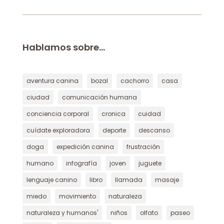
Hablamos sobre…
aventura canina
bozal
cachorro
casa
ciudad
comunicación humana
conciencia corporal
cronica
cuidad
cuídate exploradora
deporte
descanso
doga
expedición canina
frustración
humano
infografía
joven
juguete
lenguaje canino
libro
llamada
masaje
miedo
movimiento
naturaleza
naturaleza y humanos'
niños
olfato
paseo