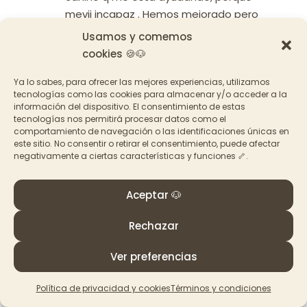
mevii incapaz . Hemos mejorado pero
me queda mucho y verte a ti en este
Usamos y comemos
video me ha dado mucha fuerza para
cookies 🍪🐶
seguir.
Ya lo sabes, para ofrecer las mejores experiencias, utilizamos
Responder
tecnologías como las cookies para almacenar y/o acceder a la
información del dispositivo. El consentimiento de estas
tecnologías nos permitirá procesar datos como el
comportamiento de navegación o las identificaciones únicas en
Patricia Guerrero
el octubre 2, 2017
este sitio. No consentir o retirar el consentimiento, puede afectar
negativamente a ciertas características y funciones 🦴.
a las 9:37 pm
Aix… no quiero ni pensar lo que le
Aceptar 🐶
deben haber hecho. que suerte ha
tenido al llegarcontigo. Claro que se
Rechazar
puede! podrás conseguir la mejor
versión de tu perrins. Te he enviado
Ver preferencias
un regalo a tu mail. muy buena idea
entrenar con un profesional. un beso!
Política de privacidad y cookies
Términos y condiciones