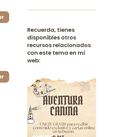
ntar
nuir
er
men.
Recuerda, tienes
disponibles otros
recursos relacionados
con este tema en mi
web:
er