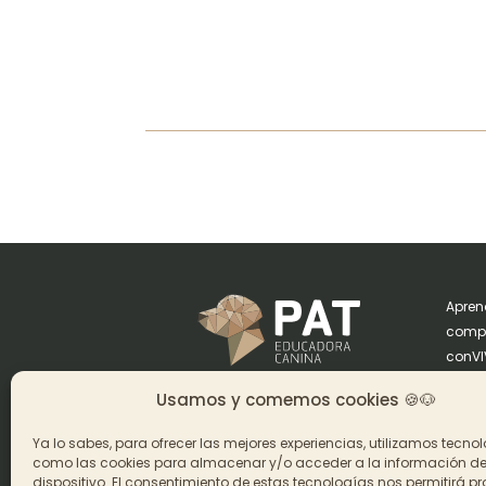
Apren
compa
conVIV
de Nú
Usamos y comemos cookies 🍪🐶
Carme
ilust
Ya lo sabes, para ofrecer las mejores experiencias, utilizamos tecno
Rosa 
como las cookies para almacenar y/o acceder a la información de
dispositivo. El consentimiento de estas tecnologías nos permitirá p