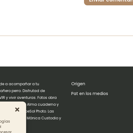
Origen
de a acompañar a tu
ñero perro. Disfrutad de
Pat en los medios
IR y vivir aventuras. Fotos obra
ria Guerrero de Alma cuaderno y
n de RayoNubeSol Photo. Las
raciones son de Mónica Custodio y
logías
Suñè.
l
rocesar