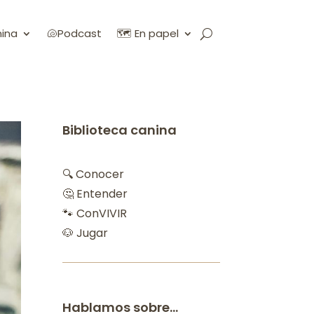
nina
🐚Podcast
🗺️ En papel
Biblioteca canina
🔍 Conocer
🤔 Entender
🐾 ConVIVIR
🐶 Jugar
Hablamos sobre…