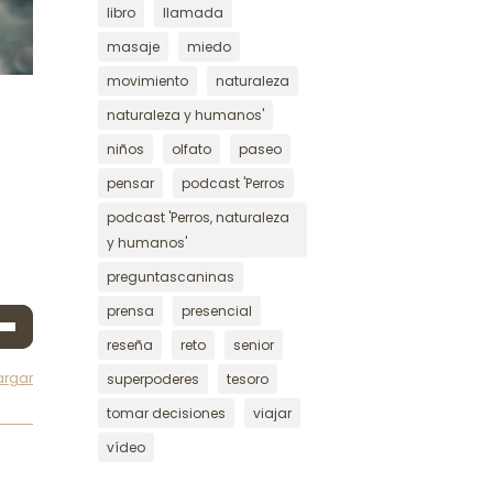
libro
llamada
masaje
miedo
movimiento
naturaleza
naturaleza y humanos'
niños
olfato
paseo
pensar
podcast 'Perros
podcast 'Perros, naturaleza
y humanos'
preguntascaninas
prensa
presencial
a
reseña
reto
senior
s
argar
superpoderes
tesoro
tomar decisiones
viajar
a
a/abajo
vídeo