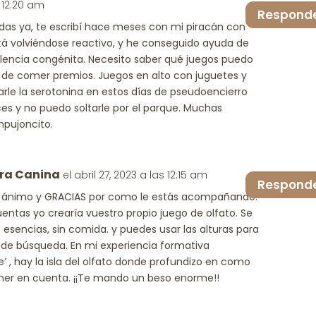
s 12:20 am
Respond
uerdas ya, te escribí hace meses con mi piracán con
á volviéndose reactivo, y he conseguido ayuda de
lencia congénita. Necesito saber qué juegos puedo
 de comer premios. Juegos en alto con juguetes y
ivarle la serotonina en estos días de pseudoencierro
es y no puedo soltarle por el parque. Muchas
mpujoncito.
ra Canina
el abril 27, 2023 a las 12:15 am
Respond
 ánimo y GRACIAS por como le estás acompañando.
entas yo crearía vuestro propio juego de olfato. Se
esencias, sin comida. y puedes usar las alturas para
r de búsqueda. En mi experiencia formativa
e’ , hay la isla del olfato donde profundizo en como
ener en cuenta. ¡¡Te mando un beso enorme!!