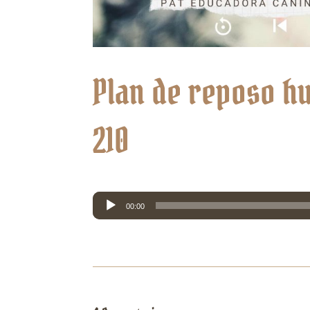
Plan de reposo hu
210
Reproductor
00:00
de
audio