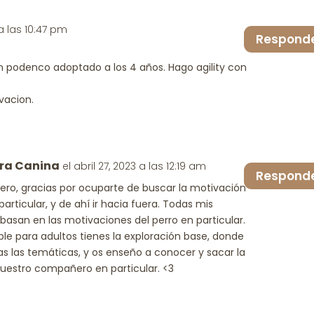
aume
o
 a las 10:47 pm
dismi
Respond
el
volu
 podenco adoptado a los 4 años. Hago agility con
vacion.
ra Canina
el abril 27, 2023 a las 12:19 am
Respond
mero, gracias por ocuparte de buscar la motivación
articular, y de ahí ir hacia fuera. Todas mis
basan en las motivaciones del perro en particular.
ble para adultos tienes la exploración base, donde
s las temáticas, y os enseño a conocer y sacar la
uestro compañero en particular. <3