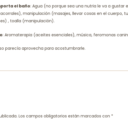
porta el baño
: Agua (no porque sea una nutria le va a gustar e
acorrales), manipulación (masajes, llevar cosas en el cuerpo, t
s) , toalla (manipulación).
io
: Aromaterapia (aceites esenciales), música, feromonas cani
 eso parecía aprovecha para acostumbrarle.
ublicada.
Los campos obligatorios están marcados con
*