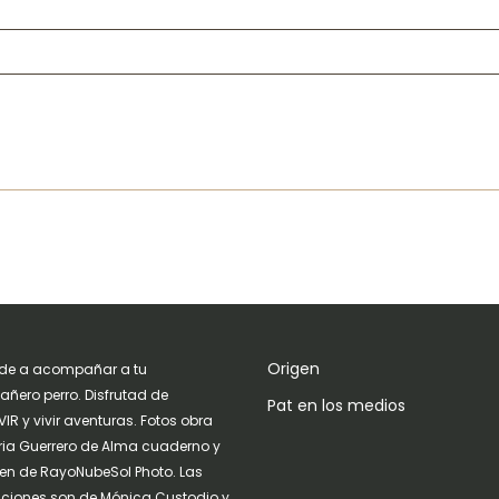
Origen
de a acompañar a tu
ñero perro. Disfrutad de
Pat en los medios
IR y vivir aventuras. Fotos obra
ria Guerrero de Alma cuaderno y
n de RayoNubeSol Photo. Las
raciones son de Mónica Custodio y