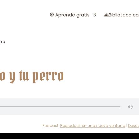
🧭 Aprende gratis
🌊Biblioteca ca
rro
ño y tu perro
Podcast:
Reproducir en una nueva ventana
|
Desc