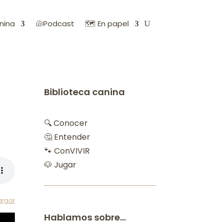
nina
🐚Podcast
🗺️ En papel
Biblioteca canina
🔍 Conocer
🤔 Entender
🐾 ConVIVIR
🐶 Jugar
argar
Hablamos sobre…