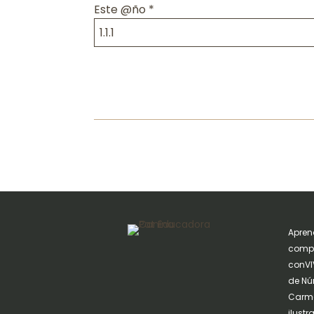
Este @ño
*
Apren
compa
conVIV
de Nú
Carme
ilust