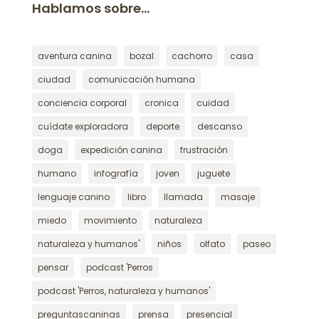
Hablamos sobre…
aventura canina
bozal
cachorro
casa
ciudad
comunicación humana
conciencia corporal
cronica
cuidad
cuídate exploradora
deporte
descanso
doga
expedición canina
frustración
humano
infografía
joven
juguete
lenguaje canino
libro
llamada
masaje
miedo
movimiento
naturaleza
naturaleza y humanos'
niños
olfato
paseo
pensar
podcast 'Perros
podcast 'Perros, naturaleza y humanos'
preguntascaninas
prensa
presencial