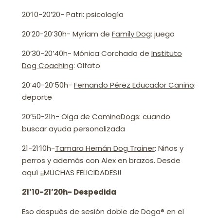
20’10-20’20- Patri: psicología
20’20-20’30h- Myriam de
Family Dog
: juego
20’30-20’40h- Mónica Corchado de
Instituto
Dog Coaching
: Olfato
20’40-20’50h-
Fernando Pérez Educador Canino
:
deporte
20’50-21h- Olga de
CaminaDogs
: cuando
buscar ayuda personalizada
21-21’10h-
Tamara Hernán Dog Trainer
: Niños y
perros y además con Alex en brazos. Desde
aquí ¡¡MUCHAS FELICIDADES!!
21’10-21’20h- Despedida
Eso después de sesión doble de Doga® en el