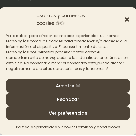
Usamos y comemos
Origen
cookies 🍪🐶
Pat en los medios
Ya lo sabes, para ofrecer las mejores experiencias, utilizamos
tecnologías como las cookies para almacenar y/o acceder a la
información del dispositivo. El consentimiento de estas
Acceder a los cursos
tecnologías nos permitirá procesar datos como el
comportamiento de navegación o las identificaciones únicas en
Contacto
este sitio. No consentir o retirar el consentimiento, puede afectar
negativamente a ciertas características y funciones 🦴.
Aceptar 🐶
Rechazar
© PAT Educadora Canina, Galicia
Términos y Condiciones
–
Política de privacidad y
Ver preferencias
cookies
Política de privacidad y cookies
Términos y condiciones
Made with
by
La Ruta Roja