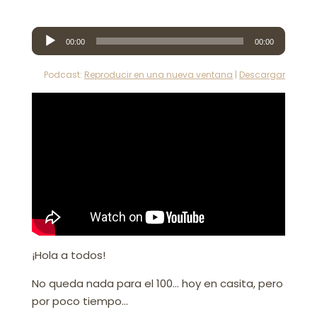
Reproductor
00:00
00:00
de
audio
Podcast:
Reproducir en una nueva ventana
|
Descargar
¡Hola a todos!
No queda nada para el 100… hoy en casita, pero
por poco tiempo…