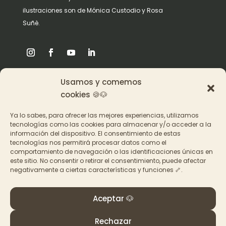
ilustraciones son de Mónica Custodio y Rosa
Suñè.
Usamos y comemos
Origen
cookies 🍪🐶
Pat en los medios
Ya lo sabes, para ofrecer las mejores experiencias, utilizamos
tecnologías como las cookies para almacenar y/o acceder a la
información del dispositivo. El consentimiento de estas
Acceder a los cursos
tecnologías nos permitirá procesar datos como el
comportamiento de navegación o las identificaciones únicas en
Contacto
este sitio. No consentir o retirar el consentimiento, puede afectar
negativamente a ciertas características y funciones 🦴.
Aceptar 🐶
Rechazar
© PAT Educadora Canina, Galicia