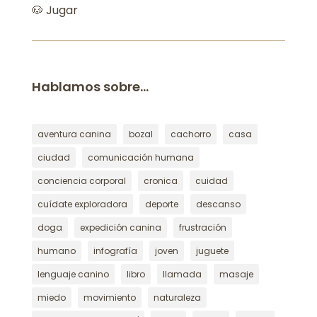
🐶 Jugar
Hablamos sobre…
aventura canina
bozal
cachorro
casa
ciudad
comunicación humana
conciencia corporal
cronica
cuidad
cuídate exploradora
deporte
descanso
doga
expedición canina
frustración
humano
infografía
joven
juguete
lenguaje canino
libro
llamada
masaje
miedo
movimiento
naturaleza