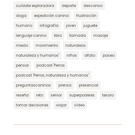
cuídate exploradora
deporte
descanso
doga
expedición canina
frustración
humano
infografía
joven
juguete
lenguaje canino
libro
llamada
masaje
miedo
movimiento
naturaleza
naturaleza y humanos'
niños
olfato
paseo
pensar
podcast 'Perros
podcast 'Perros, naturaleza y humanos'
preguntascaninas
prensa
presencial
reseña
reto
senior
superpoderes
tesoro
tomar decisiones
viajar
vídeo