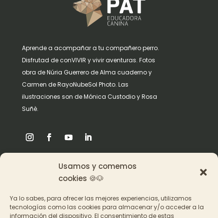
Aprende a acompañar a tu compañero perro.
Disfrutad de conVIVIR y vivir aventuras. Fotos
obra de Núria Guerrero de Alma cuaderno y
Carmen de RayoNubeSol Photo. Las
ilustraciones son de Mónica Custodio y Rosa
Suñè.
Usamos y comemos
Origen
cookies 🍪🐶
Pat en los medios
Ya lo sabes, para ofrecer las mejores experiencias, utilizamos
tecnologías como las cookies para almacenar y/o acceder a la
información del dispositivo. El consentimiento de estas