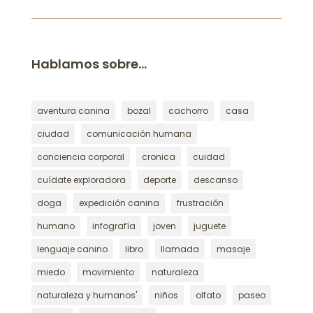
Hablamos sobre…
aventura canina
bozal
cachorro
casa
ciudad
comunicación humana
conciencia corporal
cronica
cuidad
cuídate exploradora
deporte
descanso
doga
expedición canina
frustración
humano
infografía
joven
juguete
lenguaje canino
libro
llamada
masaje
miedo
movimiento
naturaleza
naturaleza y humanos'
niños
olfato
paseo