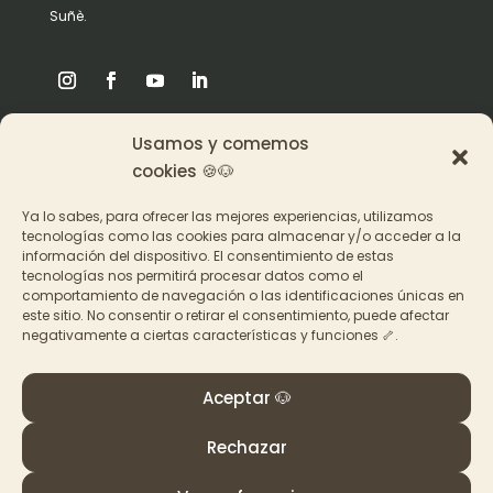
Suñè.
Usamos y comemos
Origen
cookies 🍪🐶
Pat en los medios
Ya lo sabes, para ofrecer las mejores experiencias, utilizamos
tecnologías como las cookies para almacenar y/o acceder a la
información del dispositivo. El consentimiento de estas
Acceder a los cursos
tecnologías nos permitirá procesar datos como el
comportamiento de navegación o las identificaciones únicas en
Contacto
este sitio. No consentir o retirar el consentimiento, puede afectar
negativamente a ciertas características y funciones 🦴.
Aceptar 🐶
Rechazar
© PAT Educadora Canina, Galicia
Términos y Condiciones
–
Política de privacidad y