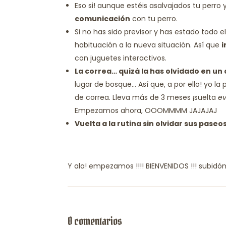
Eso si! aunque estéis asalvajados tu perro 
comunicación
con tu perro.
Si no has sido previsor y has estado todo
habituación a la nueva situación. Así que
i
con juguetes interactivos.
La correa… quizá la has olvidado en un
lugar de bosque… Así que, a por ello! yo la
de correa. Lleva más de 3 meses ¡suelta
ev
Empezamos ahora, OOOMMMM JAJAJAJ
Vuelta a la rutina sin olvidar sus paseo
Y ala! empezamos !!!! BIENVENIDOS !!! subidón
0 comentarios