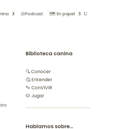
nina
🐚Podcast
🗺️ En papel
Biblioteca canina
🔍 Conocer
🤔 Entender
🐾 ConVIVIR
🐶 Jugar
stro
Hablamos sobre…