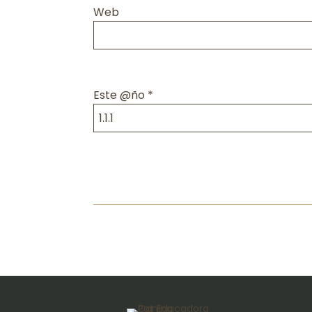
Web
Este @ño
*