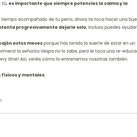
y tú,
es importante que siempre potencies la calma y la
 el tiempo acompañado de tu perro, ahora te toca hacer una bu
ntenta progresivamente dejarle solo
, incluso puedes ayudar
 cajón estos meses
porque has tenido la suerte de estar en un
 primera! la señorita Vespa no lo sabe, pero le toca una re-educ
ery time
! Así, veréis cómo lo entrenamos nosotras también.
s físicos y mentales
.
!