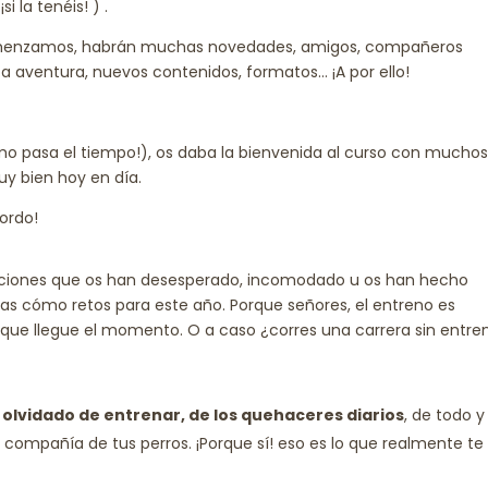
i la tenéis! ) .
menzamos, habrán muchas novedades, amigos, compañeros
 aventura, nuevos contenidos, formatos… ¡A por ello!
mo pasa el tiempo!), os daba la bienvenida al curso con mucho
uy bien hoy en día.
bordo!
tuaciones que os han desesperado, incomodado u os han hecho
as cómo retos para este año. Porque señores, el entreno es
 que llegue el momento. O a caso ¿corres una carrera sin entre
 olvidado de entrenar, de los quehaceres diarios
, de todo y
 compañía de tus perros. ¡Porque sí! eso es lo que realmente te