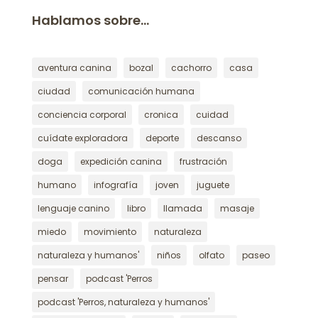
Hablamos sobre…
aventura canina
bozal
cachorro
casa
ciudad
comunicación humana
conciencia corporal
cronica
cuidad
cuídate exploradora
deporte
descanso
doga
expedición canina
frustración
humano
infografía
joven
juguete
lenguaje canino
libro
llamada
masaje
miedo
movimiento
naturaleza
naturaleza y humanos'
niños
olfato
paseo
pensar
podcast 'Perros
podcast 'Perros, naturaleza y humanos'