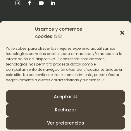
Origen
Usamos y comemos
Pat en los medios
cookies 🍪🐶
Ya lo sabes, para ofrecer las mejores experiencias, utilizamos
Acceder a los cursos
tecnologías como las cookies para almacenar y/o acceder a la
información del dispositivo. El consentimiento de estas
Contacto
tecnologías nos permitirá procesar datos como el
comportamiento de navegación o las identificaciones únicas en
este sitio. No consentir o retirar el consentimiento, puede afectar
negativamente a ciertas características y funciones 🦴.
Aceptar 🐶
© PAT Educadora Canina, Galicia
Términos y Condiciones
–
Política de privacidad y
Rechazar
cookies
Ver preferencias