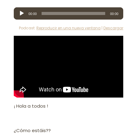
Reproductor
00:00
00:00
de
audio
Podcast:
Reproducir en una nueva ventana
|
Descargar
¡ Hola a todos !
¿Cómo estáis??