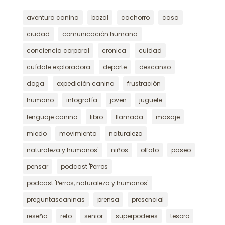
aventura canina
bozal
cachorro
casa
ciudad
comunicación humana
conciencia corporal
cronica
cuidad
cuídate exploradora
deporte
descanso
doga
expedición canina
frustración
humano
infografía
joven
juguete
lenguaje canino
libro
llamada
masaje
miedo
movimiento
naturaleza
naturaleza y humanos'
niños
olfato
paseo
pensar
podcast 'Perros
podcast 'Perros, naturaleza y humanos'
preguntascaninas
prensa
presencial
reseña
reto
senior
superpoderes
tesoro