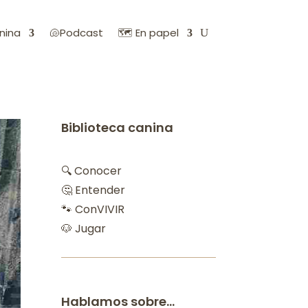
nina
🐚Podcast
🗺️ En papel
Biblioteca canina
🔍 Conocer
🤔 Entender
🐾 ConVIVIR
🐶 Jugar
Hablamos sobre…