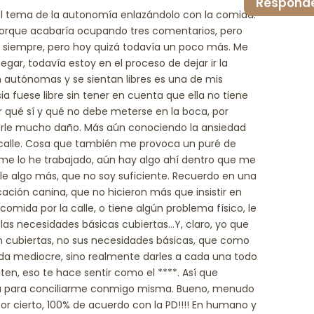
Respond
l tema de la autonomía enlazándolo con la comida.
orque acabaría ocupando tres comentarios, pero
o siempre, pero hoy quizá todavía un poco más. Me
negar, todavía estoy en el proceso de dejar ir la
 autónomas y se sientan libres es una de mis
ia fuese libre sin tener en cuenta que ella no tiene
r qué sí y qué no debe meterse en la boca, por
erle mucho daño. Más aún conociendo la ansiedad
 calle. Cosa que también me provoca un puré de
me lo he trabajado, aún hay algo ahí dentro que me
le algo más, que no soy suficiente. Recuerdo en una
ación canina, que no hicieron más que insistir en
comida por la calle, o tiene algún problema físico, le
 las necesidades básicas cubiertas…Y, claro, yo que
n cubiertas, no sus necesidades básicas, que como
ida mediocre, sino realmente darles a cada una todo
en, eso te hace sentir como el ****. Así que
da para conciliarme conmigo misma. Bueno, menudo
 cierto, 100% de acuerdo con la PD!!!! En humano y