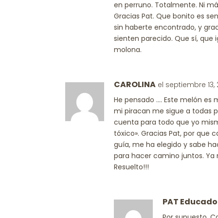
en perruno. Totalmente. Ni más
Gracias Pat. Que bonito es s
sin haberte encontrado, y gra
sienten parecido. Que sí, que
molona.
CAROLINA
el septiembre 13,
He pensado …. Este melón es m
mi piracan me sigue a todas p
cuenta para todo que yo misma
tóxico». Gracias Pat, por que 
guía, me ha elegido y sabe h
para hacer camino juntos. Ya
Resuelto!!!
PAT Educado
Por supuesto, Co