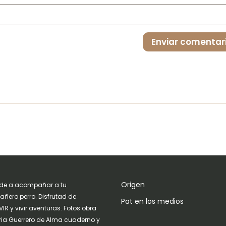
Enviar comentar
Origen
de a acompañar a tu
ñero perro. Disfrutad de
Pat en los medios
IR y vivir aventuras. Fotos obra
ria Guerrero de Alma cuaderno y