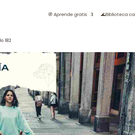
🧭 Aprende gratis
🌊Biblioteca ca
o 182