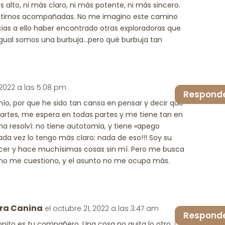
 alto, ni más claro, ni más potente, ni más sincero.
entirnos acompañadas. No me imagino este camino
cias a ello haber encontrado otras exploradoras que
 igual somos una burbuja…pero qué burbuja tan
 2022 a las 5:08 pm
Respond
ío, por que he sido tan cansa en pensar y decir que
artes, me espera en todas partes y me tiene tan en
 resolví: no tiene autotomia, y tiene «apego
cada vez lo tengo más claro: nada de eso!!! Soy su
acer y hace muchísimas cosas sin mí. Pero me busca
 no me cuestiono, y el asunto no me ocupa más.
ra Canina
el octubre 21, 2022 a las 3:47 am
Respond
pito es tu compañero. Una cosa no quita lo otro. 🙂