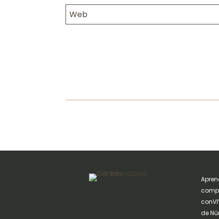
Apren
compa
conVIV
de Nú