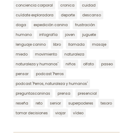
conciencia corporal
cronica
cuidad
cuídate exploradora
deporte
descanso
doga
expedición canina
frustración
humano
infografía
joven
juguete
lenguaje canino
libro
llamada
masaje
miedo
movimiento
naturaleza
naturaleza y humanos'
niños
olfato
paseo
pensar
podcast 'Perros
podcast 'Perros, naturaleza y humanos'
preguntascaninas
prensa
presencial
reseña
reto
senior
superpoderes
tesoro
tomar decisiones
viajar
vídeo