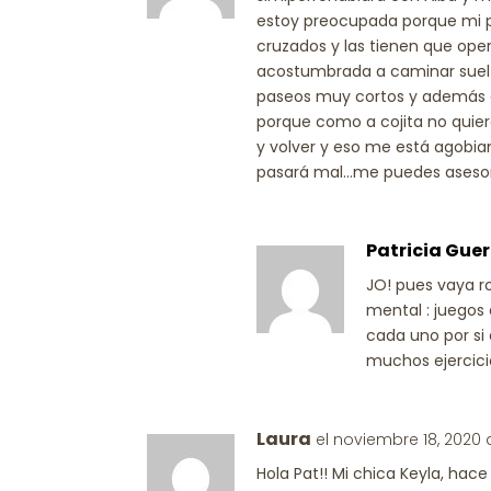
estoy preocupada porque mi per
cruzados y las tienen que ope
acostumbrada a caminar suelt
paseos muy cortos y además 
porque como a cojita no quiero 
y volver y eso me está agobia
pasará mal…me puedes asesora
Patricia Guer
JO! pues vaya ro
mental : juegos 
cada uno por si 
muchos ejercic
Laura
el noviembre 18, 2020 
Hola Pat!! Mi chica Keyla, hac