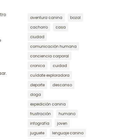
tro
aventura canina
bozal
cachorro
casa
ciudad
e
comunicación humana
conciencia corporal
cronica
cuidad
ar.
cuídate exploradora
deporte
descanso
doga
expedición canina
frustración
humano
infografía
joven
.
juguete
lenguaje canino