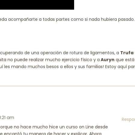
ueda acompañarte a todas partes como si nada hubiera pasado.
ecuperando de una operación de rotura de ligamentos, a
Trufa
a no puede realizar mucho ejercicio físico y a
Auryn
que está
uí les mando muchos besos a ellos y sus familias! Estoy aquí par
10:21 am
Respo
 porque no hace mucho hice un curso on Line desde
e encantó tu manera de hacer y explicar. Ahora