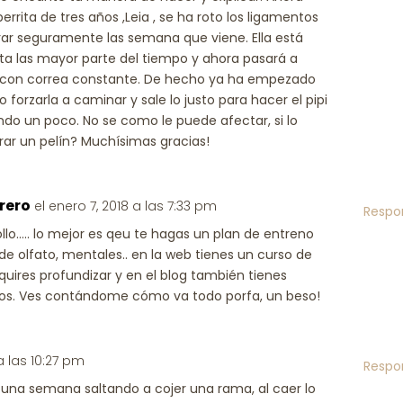
rita de tres años ,Leia , se ha roto los ligamentos
rar seguramente las semana que viene. Ella está
a las mayor parte del tiempo y ahora pasará a
con correa constante. De hecho ya ha empezado
forzarla a caminar y sale lo justo para hacer el pipi
ndo un poco. No se como le puede afectar, si lo
r un pelín? Muchísimas gracias!
rero
el enero 7, 2018 a las 7:33 pm
Respo
llo….. lo mejor es qeu te hagas un plan de entreno
de olfato, mentales.. en la web tienes un curso de
quires profundizar y en el blog también tienes
ios. Ves contándome cómo va todo porfa, un beso!
a las 10:27 pm
Respo
e una semana saltando a cojer una rama, al caer lo