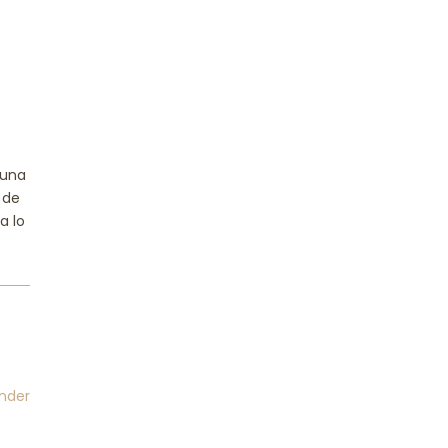
una
 de
a lo
nder