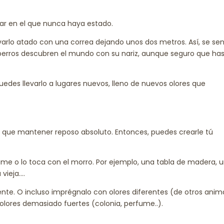
gar en el que nunca haya estado.
rlo atado con una correa dejando unos dos metros. Así, se sen
perros descubren el mundo con su nariz, aunque seguro que ha
edes llevarlo a lugares nuevos, lleno de nuevos olores que
e que mantener reposo absoluto. Entonces, puedes crearle tú
lame o lo toca con el morro. Por ejemplo, una tabla de madera, 
 vieja….
nte. O incluso imprégnalo con olores diferentes (de otros anima
olores demasiado fuertes (colonia, perfume..).