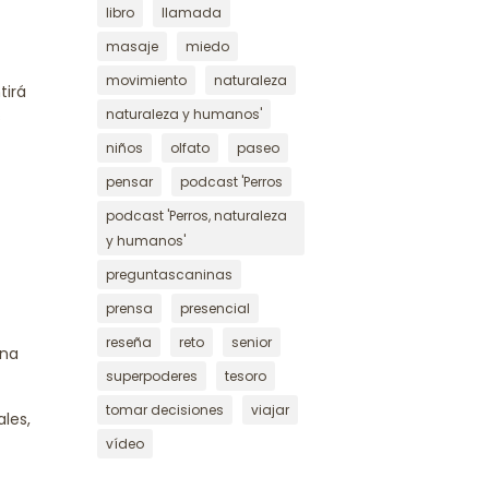
libro
llamada
masaje
miedo
movimiento
naturaleza
tirá
naturaleza y humanos'
s
niños
olfato
paseo
pensar
podcast 'Perros
podcast 'Perros, naturaleza
y humanos'
preguntascaninas
prensa
presencial
reseña
reto
senior
una
superpoderes
tesoro
tomar decisiones
viajar
les,
vídeo