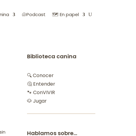
nina
🐚Podcast
🗺️ En papel
Biblioteca canina
🔍 Conocer
🤔 Entender
🐾 ConVIVIR
🐶 Jugar
sin
Hablamos sobre…