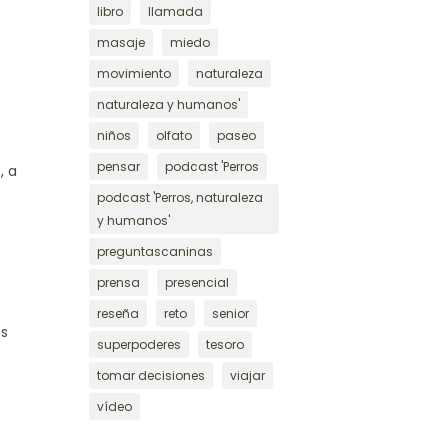
libro
llamada
masaje
miedo
movimiento
naturaleza
naturaleza y humanos'
niños
olfato
paseo
pensar
podcast 'Perros
, a
podcast 'Perros, naturaleza
y humanos'
preguntascaninas
prensa
presencial
reseña
reto
senior
os
superpoderes
tesoro
tomar decisiones
viajar
vídeo