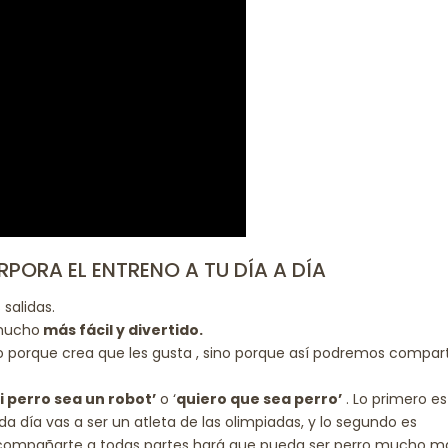
PORA EL ENTRENO A TU DÍA A DÍA
 salidas.
 mucho
más fácil y divertido.
o porque crea que les gusta , sino porque así podremos compart
i perro sea un robot’
o ‘
quiero que sea perro’
. Lo primero es
 día vas a ser un atleta de las olimpiadas, y lo segundo es
 acompañarte a todas partes hará que pueda ser perro mucho m