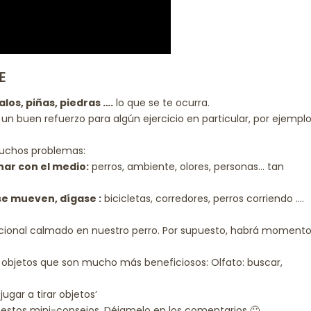
E
alos, piñas, piedras ….
lo que se te ocurra.
n buen refuerzo para algún ejercicio en particular, por ejemplo
muchos problemas:
nar con el medio:
perros, ambiente, olores, personas… tan
se mueven, dígase :
bicicletas, corredores, perros corriendo ….
ional calmado en nuestro perro. Por supuesto, habrá moment
objetos que son mucho más beneficiosos: Olfato: buscar,
gar a tirar objetos’
n estos mini-consejos. Déjamelo en los comentarios 🙂