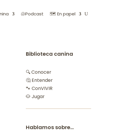
nina
🐚Podcast
🗺️ En papel
Biblioteca canina
0
🔍 Conocer
🤔 Entender
🐾 ConVIVIR
🐶 Jugar
Hablamos sobre…