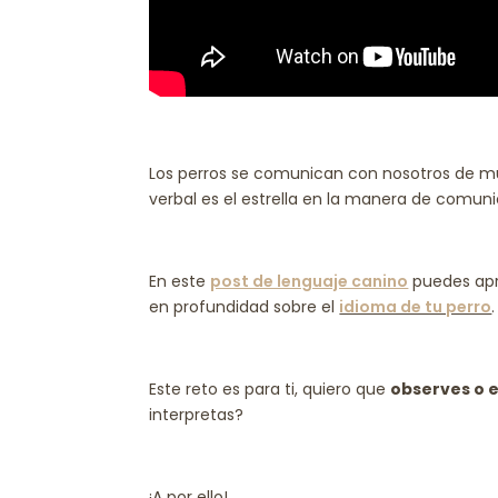
Los perros se comunican con nosotros de mu
verbal es el estrella en la manera de comuni
En este
post de lenguaje canino
puedes apr
en profundidad sobre el
idioma de tu perro
Este reto es para ti, quiero que
observes o e
interpretas?
¡A por ello!