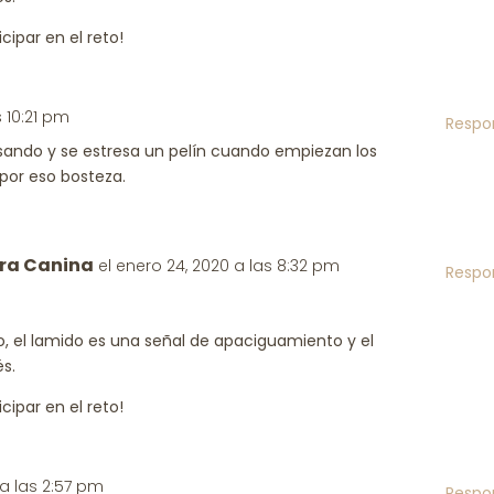
cipar en el reto!
s 10:21 pm
Respo
sando y se estresa un pelín cuando empiezan los
 por eso bosteza.
ra Canina
el enero 24, 2020 a las 8:32 pm
Respo
o, el lamido es una señal de apaciguamiento y el
és.
cipar en el reto!
 a las 2:57 pm
Respo