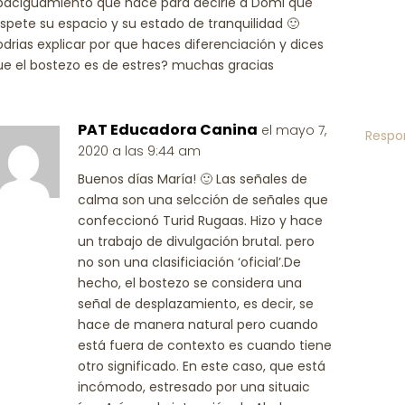
paciguamiento que hace para decirle a Domi que
espete su espacio y su estado de tranquilidad 🙂
odrias explicar por que haces diferenciación y dices
ue el bostezo es de estres? muchas gracias
PAT Educadora Canina
el mayo 7,
Respo
2020 a las 9:44 am
Buenos días María! 🙂 Las señales de
calma son una selcción de señales que
confeccionó Turid Rugaas. Hizo y hace
un trabajo de divulgación brutal. pero
no son una clasificiación ‘oficial’.De
hecho, el bostezo se considera una
señal de desplazamiento, es decir, se
hace de manera natural pero cuando
está fuera de contexto es cuando tiene
otro significado. En este caso, que está
incómodo, estresado por una situaic