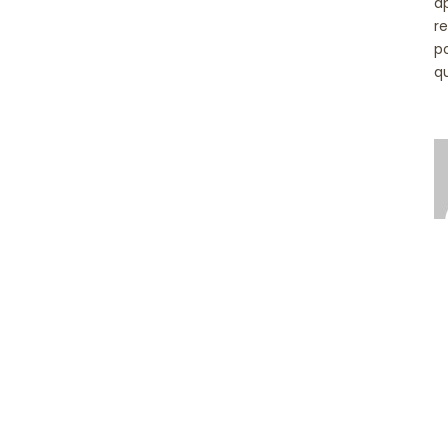
a
r
p
q