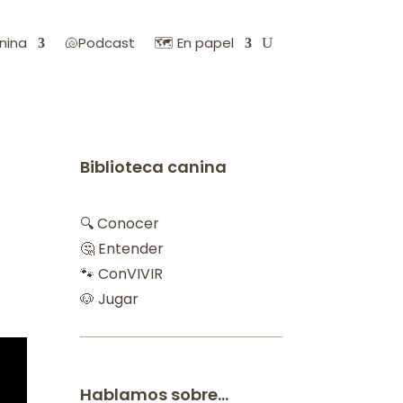
nina
🐚Podcast
🗺️ En papel
Biblioteca canina
🔍 Conocer
🤔 Entender
🐾 ConVIVIR
🐶 Jugar
Hablamos sobre…