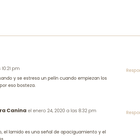
s 10:21 pm
Respo
sando y se estresa un pelín cuando empiezan los
 por eso bosteza.
ra Canina
el enero 24, 2020 a las 8:32 pm
Respo
o, el lamido es una señal de apaciguamiento y el
és.