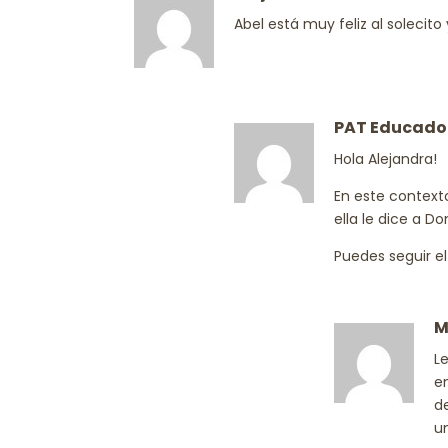
Abel está muy feliz al solecito
PAT Educado
Hola Alejandra!
En este context
ella le dice a Do
Puedes seguir e
M
L
e
d
u