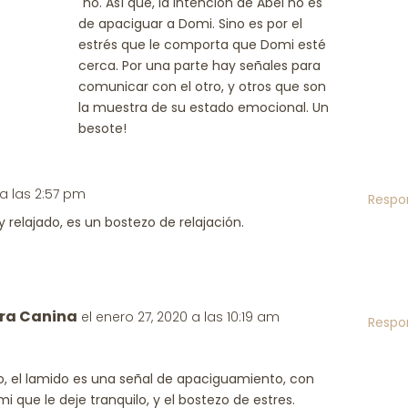
´no. Así que, la intención de Abel no es
de apaciguar a Domi. Sino es por el
estrés que le comporta que Domi esté
cerca. Por una parte hay señales para
comunicar con el otro, y otros que son
la muestra de su estado emocional. Un
besote!
 a las 2:57 pm
Respo
 y relajado, es un bostezo de relajación.
ra Canina
el enero 27, 2020 a las 10:19 am
Respo
o, el lamido es una señal de apaciguamiento, con
mi que le deje tranquilo, y el bostezo de estres.