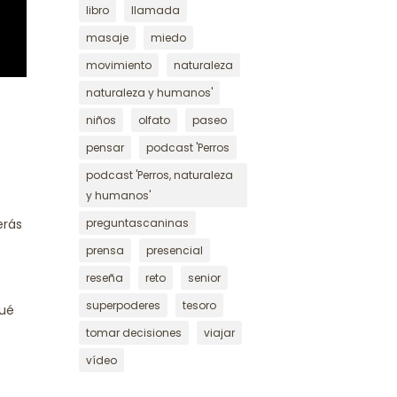
libro
llamada
masaje
miedo
movimiento
naturaleza
naturaleza y humanos'
niños
olfato
paseo
pensar
podcast 'Perros
podcast 'Perros, naturaleza
y humanos'
erás
preguntascaninas
prensa
presencial
reseña
reto
senior
superpoderes
tesoro
Qué
tomar decisiones
viajar
vídeo