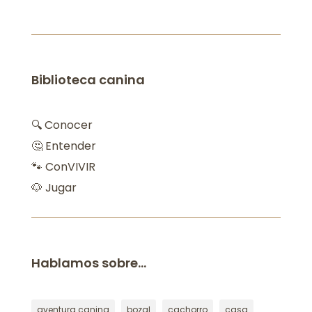
Biblioteca canina
🔍 Conocer
🤔 Entender
🐾 ConVIVIR
🐶 Jugar
Hablamos sobre…
aventura canina
bozal
cachorro
casa