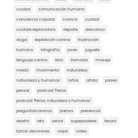
ciudad
comunicación humana
conciencia corporal
cronica
cuidad
cuídate exploradora
deporte
descanso
doga
expedición canina
frustración
humano
infografía
joven
juguete
lenguaje canino
libro
llamada
masaje
miedo
movimiento
naturaleza
naturaleza y humanos'
niños
olfato
paseo
pensar
podcast 'Perros
podcast 'Perros, naturaleza y humanos'
preguntascaninas
prensa
presencial
reseña
reto
senior
superpoderes
tesoro
tomar decisiones
viajar
vídeo