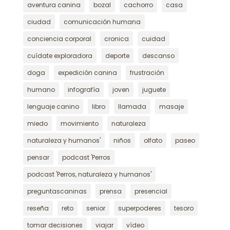
aventura canina
bozal
cachorro
casa
ciudad
comunicación humana
conciencia corporal
cronica
cuidad
cuídate exploradora
deporte
descanso
doga
expedición canina
frustración
humano
infografía
joven
juguete
lenguaje canino
libro
llamada
masaje
miedo
movimiento
naturaleza
naturaleza y humanos'
niños
olfato
paseo
pensar
podcast 'Perros
podcast 'Perros, naturaleza y humanos'
preguntascaninas
prensa
presencial
reseña
reto
senior
superpoderes
tesoro
tomar decisiones
viajar
vídeo