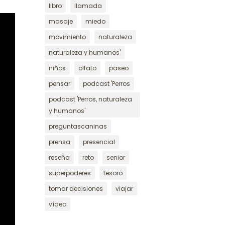
ntar
libro
llamada
masaje
miedo
nuir
movimiento
naturaleza
men.
naturaleza y humanos'
niños
olfato
paseo
pensar
podcast 'Perros
podcast 'Perros, naturaleza
y humanos'
preguntascaninas
prensa
presencial
reseña
reto
senior
superpoderes
tesoro
tomar decisiones
viajar
vídeo