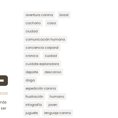
aventura canina
bozal
cachorro
casa
ciudad
comunicación humana
conciencia corporal
cronica
cuidad
cuídate exploradora
deporte
descanso
a
doga
expedición canina
s
argar
frustración
humano
¡más
a
infografía
joven
 ser
a/abajo
juguete
lenguaje canino