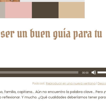
 ser un buen guía para tu
Utiliz
00:00
las
tecla
Podcast:
Reproducir en una nueva ventana
|
Desc
de
, familia, capitana… Aún no encuentro la palabra clave… Pero 
flech
 reflexionar. Y mucho. ¿Qué cualidades deberíamos tener para
arrib
para