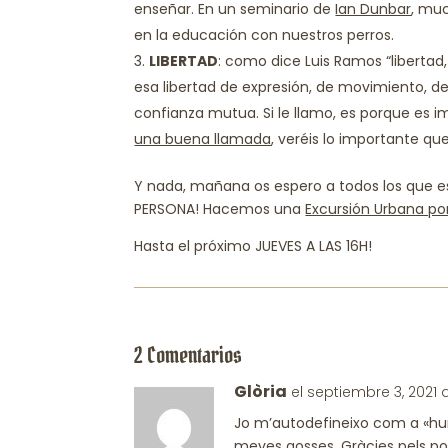
enseñar. En un seminario de
Ian Dunbar
, mu
en la educación con nuestros perros.
LIBERTAD
: como dice Luis Ramos “libertad
esa libertad de expresión, de movimiento, de
confianza mutua. Si le llamo, es porque es im
una buena llamada
, veréis lo importante que
Y nada, mañana os espero a todos los que 
PERSONA! Hacemos una
Excursión Urbana por
Hasta el próximo JUEVES A LAS 16H!
2 Comentarios
Glòria
el septiembre 3, 2021 
Jo m’autodefineixo com a «hu
meves gosses. Gràcies pels podc