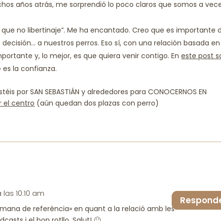
chos años atrás, me sorprendió lo poco claros que somos a vec
, que no libertinaje”. Me ha encantado. Creo que es importante 
 decisión… a nuestros perros. Eso sí, con una relación basada en
portante y, lo mejor, es que quiera venir contigo. En
este post s
 es la confianza.
estéis por SAN SEBASTIÁN y alrededores para CONOCERNOS EN
 el centro
(aún quedan dos plazas con perro)
a las 10:10 am
Respond
mana de referència» en quant a la relació amb les
asts i el bon rotllo. Salut! 🙂