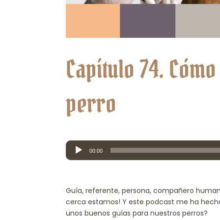
Capítulo 74. Cómo
perro
Reproductor
00:00
de
audio
Guía, referente, persona, compañero humano
cerca estamos! Y este podcast me ha hecho
unos buenos guías para nuestros perros?