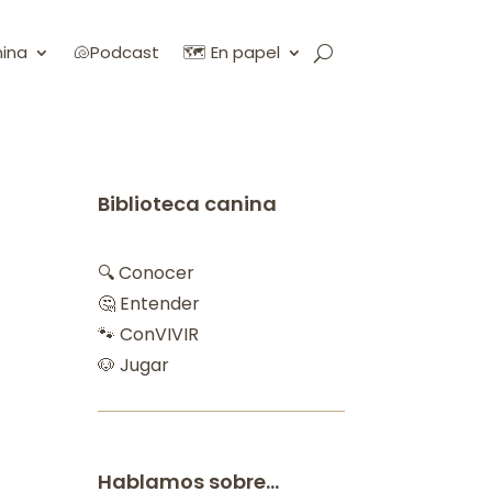
nina
🐚Podcast
🗺️ En papel
Biblioteca canina
🔍 Conocer
🤔 Entender
🐾 ConVIVIR
🐶 Jugar
Hablamos sobre…