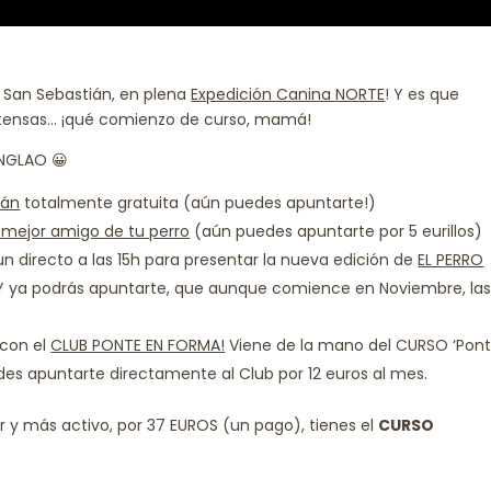
San Sebastián, en plena
Expedición Canina NORTE
! Y es que
ntensas… ¡qué comienzo de curso, mamá!
INGLAO 😀
ián
totalmente gratuita (aún puedes apuntarte!)
l mejor amigo de tu perro
(aún puedes apuntarte por 5 eurillos)
 directo a las 15h para presentar la nueva edición de
EL PERRO
Y ya podrás apuntarte, que aunque comience en Noviembre, la
 con el
CLUB PONTE EN FORMA!
Viene de la mano del CURSO ‘Pon
uedes apuntarte directamente al Club por 12 euros al mes.
r y más activo, por 37 EUROS (un pago), tienes el
CURSO