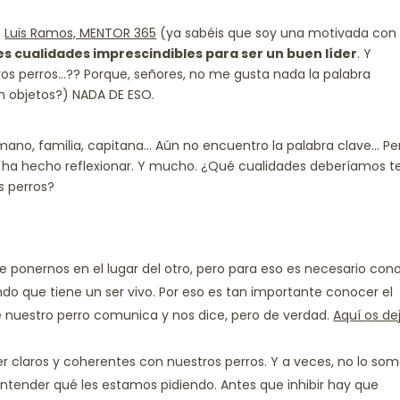
e
Luis Ramos, MENTOR 365
(ya sabéis que soy una motivada con 
es cualidades imprescindibles para ser un buen líder
. Y
s perros…?? Porque, señores, no me gusta nada la palabra
n objetos?) NADA DE ESO.
ano, familia, capitana… Aún no encuentro la palabra clave… Pe
ha hecho reflexionar. Y mucho. ¿Qué cualidades deberíamos t
s perros?
de ponernos en el lugar del otro, pero para eso es necesario con
do que tiene un ser vivo. Por eso es tan importante conocer el
ue nuestro perro comunica y nos dice, pero de verdad.
Aquí os de
r claros y coherentes con nuestros perros. Y a veces, no lo som
ntender qué les estamos pidiendo. Antes que inhibir hay que