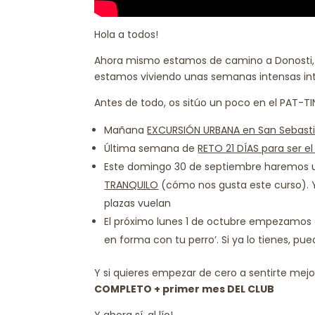
Hola a todos!
Ahora mismo estamos de camino a Donosti, 
estamos viviendo unas semanas intensas i
Antes de todo, os sitúo un poco en el PAT-T
Mañana
EXCURSIÓN URBANA en San Sebast
Última semana de
RETO 21 DÍAS para ser e
Este domingo 30 de septiembre haremos un
TRANQUILO
(cómo nos gusta este curso). 
plazas vuelan
El próximo lunes 1 de octubre empezamos
en forma con tu perro’. Si ya lo tienes, p
Y si quieres empezar de cero a sentirte mejo
COMPLETO + primer mes DEL CLUB
Y ahora sí, al lío!